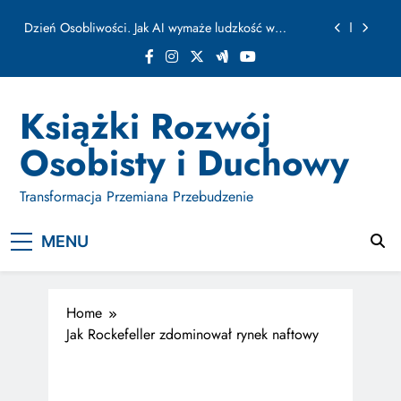
ułamku sekundy
Skip
Jak Budować Myślokształty Powodzenia
to
content
Jak Projektować i Aktywować Myślokształty dla
Osiągania Celów w Codziennym Życiu
Doktryna Kwantowa: Olśnienie. Intuicja jako system
Książki Rozwój
Dzień Osobliwości. Jak AI wymaże ludzkość w
Osobisty i Duchowy
ułamku sekundy
Jak Budować Myślokształty Powodzenia
Transformacja Przemiana Przebudzenie
Jak Projektować i Aktywować Myślokształty dla
Osiągania Celów w Codziennym Życiu
MENU
Home
Jak Rockefeller zdominował rynek naftowy