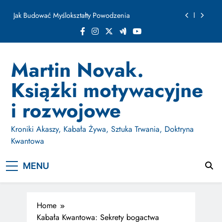
ułamku sekundy
Skip
Jak Budować Myślokształty Powodzenia
to
content
Jak Projektować i Aktywować Myślokształty dla
Osiągania Celów w Codziennym Życiu
Doktryna Kwantowa: Olśnienie. Intuicja jako system
Martin Novak.
Dzień Osobliwości. Jak AI wymaże ludzkość w
Książki motywacyjne
ułamku sekundy
Jak Budować Myślokształty Powodzenia
i rozwojowe
Jak Projektować i Aktywować Myślokształty dla
Osiągania Celów w Codziennym Życiu
Kroniki Akaszy, Kabała Żywa, Sztuka Trwania, Doktryna
Kwantowa
MENU
Home
Kabała Kwantowa: Sekrety bogactwa