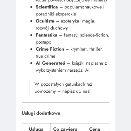
Scientifica
– popularnonaukowe i
poradniki eksperckie
Ocultista
– ezoteryka, magia,
rozwój duchowy
Fantastika
– fantasy, science-fiction,
postapo
Crime Fiction
– kryminał, thriller,
true crime
AI Generated
– książki napisane z
wykorzystaniem narzędzi AI
W pozostałych gatunkach też
pomożemy – napisz do nas!
Usługi dodatkowe
Usługa
Co zawiera
Cena