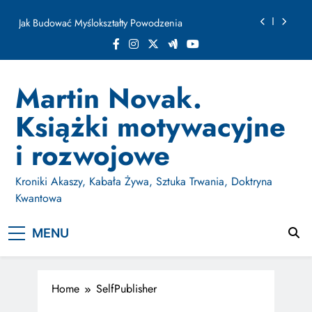
ułamku sekundy
Skip
Jak Budować Myślokształty Powodzenia
to
content
Jak Projektować i Aktywować Myślokształty dla
Osiągania Celów w Codziennym Życiu
Doktryna Kwantowa: Olśnienie. Intuicja jako system
Martin Novak.
Dzień Osobliwości. Jak AI wymaże ludzkość w
Książki motywacyjne
ułamku sekundy
Jak Budować Myślokształty Powodzenia
i rozwojowe
Jak Projektować i Aktywować Myślokształty dla
Osiągania Celów w Codziennym Życiu
Kroniki Akaszy, Kabała Żywa, Sztuka Trwania, Doktryna
Kwantowa
MENU
Home
SelfPublisher