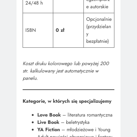
24/48 h
e autorskie
Opcjonalnie
(przydzielan
ISBN
0 zł
y
bezpłatnie)
Koszt druku kolorowego lub powyżej 200
str. kalkulowany jest automatycznie w
panelu.
Kategorie, w których się specjalizujemy
Love Book
– literatura romantyczna
Live Book
– beletrystyka
YA Fiction
– młodzieżowe i Young
Adult powieści obyczajowe i fantasy