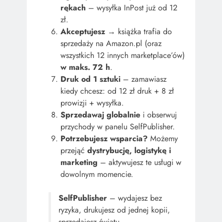
rękach
– wysyłka InPost już od 12
zł.
Akceptujesz
→ książka trafia do
sprzedaży na Amazon.pl (oraz
wszystkich 12 innych marketplace’ów)
w maks. 72 h
.
Druk od 1 sztuki
– zamawiasz
kiedy chcesz: od 12 zł druk + 8 zł
prowizji + wysyłka.
Sprzedawaj globalnie
i obserwuj
przychody w panelu SelfPublisher.
Potrzebujesz wsparcia?
Możemy
przejąć
dystrybucję, logistykę i
marketing
– aktywujesz te usługi w
dowolnym momencie.
SelfPublisher
– wydajesz bez
ryzyka, drukujesz od jednej kopii,
sprzedajesz światu.