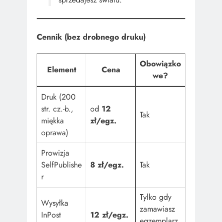
Cennik (bez drobnego druku)
Obowiązko
Element
Cena
we?
Druk (200
str. cz.-b.,
od
12
Tak
miękka
zł/egz.
oprawa)
Prowizja
SelfPublishe
8 zł/egz.
Tak
r
Tylko gdy
Wysyłka
zamawiasz
InPost
12 zł/egz.
egzemplarz