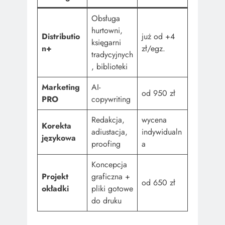
Obsługa
hurtowni,
Distributio
już od +4
księgarni
n+
zł/egz.
tradycyjnych
, biblioteki
Marketing
AI-
od 950 zł
PRO
copywriting
Redakcja,
wycena
Korekta
adiustacja,
indywidualn
językowa
proofing
a
Koncepcja
Projekt
graficzna +
od 650 zł
okładki
pliki gotowe
do druku