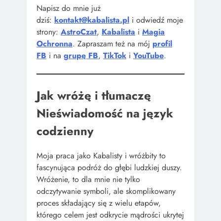
Napisz do mnie już
dziś:
kontakt@kabalista.pl
i odwiedź moje
strony:
AstroCzat
,
Kabalista
i
Magia
Ochronna
. Zapraszam też na mój
profil
FB
i na
grupę FB
,
TikTok
i
YouTube
.
Jak wróżę i tłumaczę
Nieświadomość na język
codzienny
Moja praca jako Kabalisty i wróżbity to
fascynująca podróż do głębi ludzkiej duszy.
Wróżenie, to dla mnie nie tylko
odczytywanie symboli, ale skomplikowany
proces składający się z wielu etapów,
którego celem jest odkrycie mądrości ukrytej