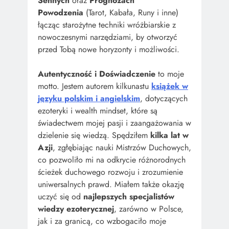
Sennych
oraz
Prognozach
Powodzenia
(Tarot, Kabała, Runy i inne)
łącząc starożytne techniki wróżbiarskie z
nowoczesnymi narzędziami, by otworzyć
przed Tobą nowe horyzonty i możliwości.
Autentyczność i Doświadczenie
to moje
motto. Jestem autorem kilkunastu
książek w
języku polskim i angielskim
, dotyczących
ezoteryki i wealth mindset, które są
świadectwem mojej pasji i zaangażowania w
dzielenie się wiedzą. Spędziłem
kilka lat w
Azji
, zgłębiając nauki Mistrzów Duchowych,
co pozwoliło mi na odkrycie różnorodnych
ścieżek duchowego rozwoju i zrozumienie
uniwersalnych prawd. Miałem także okazję
uczyć się od
najlepszych specjalistów
wiedzy ezoterycznej
, zarówno w Polsce,
jak i za granicą, co wzbogaciło moje