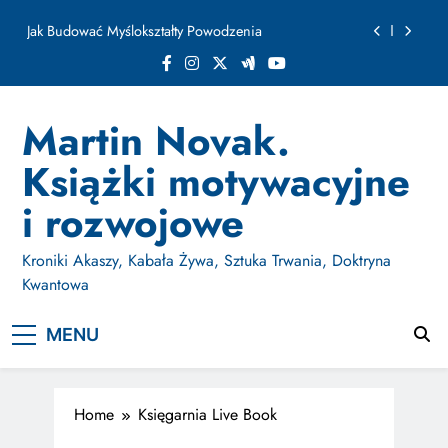
ułamku sekundy
Skip
Jak Budować Myślokształty Powodzenia
to
content
Jak Projektować i Aktywować Myślokształty dla
Osiągania Celów w Codziennym Życiu
Doktryna Kwantowa: Olśnienie. Intuicja jako system
Martin Novak.
Dzień Osobliwości. Jak AI wymaże ludzkość w
Książki motywacyjne
ułamku sekundy
Jak Budować Myślokształty Powodzenia
i rozwojowe
Jak Projektować i Aktywować Myślokształty dla
Osiągania Celów w Codziennym Życiu
Kroniki Akaszy, Kabała Żywa, Sztuka Trwania, Doktryna
Kwantowa
MENU
Home
Księgarnia Live Book