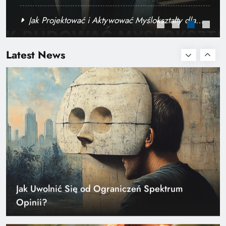
Powodzenia
Jak Projektować i Aktywować Myślokształty dla
Doświadczenie bogactwa – jakie lekcje można
Osiągania Celów w Codziennym Życiu
wyciągnąć z porażek i sukcesów?
Latest News
Jak Uwolnić Się od Ograniczeń Spektrum
Opinii?