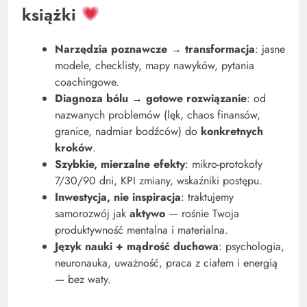
książki
inwestowaniu
Narzędzia poznawcze → transformacja
: jasne
modele, checklisty, mapy nawyków, pytania
coachingowe.
Diagnoza bólu → gotowe rozwiązanie
: od
nazwanych problemów (lęk, chaos finansów,
granice, nadmiar bodźców) do
konkretnych
kroków
.
Szybkie, mierzalne efekty
: mikro-protokoły
7/30/90 dni, KPI zmiany, wskaźniki postępu.
Inwestycja, nie inspiracja
: traktujemy
Doświadczenie bogactwa – jakie lekcje można
samorozwój jak
aktywo
— rośnie Twoja
produktywność mentalna i materialna.
wyciągnąć z porażek i sukcesów?
Język nauki + mądrość duchowa
: psychologia,
neuronauka, uważność, praca z ciałem i energią
— bez waty.