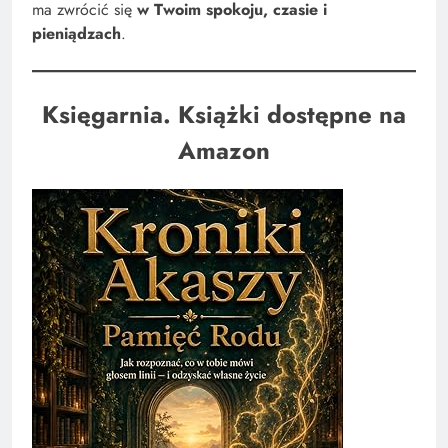
ma zwrócić się
w Twoim spokoju, czasie i
pieniądzach
.
Księgarnia. Książki dostępne na
Amazon
Jak wykorzystać filozofię Napoleona Hill’a w
swoim życiu – praktyczne ćwiczenia?