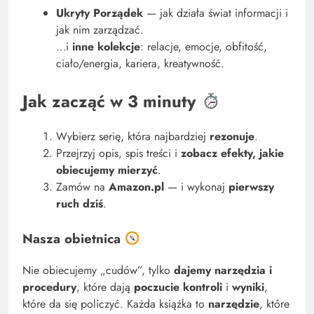
Ukryty Porządek
— jak działa świat informacji i
jak nim zarządzać.
Przesądy w Życiu Sławnych Ludzi
…i
inne kolekcje
: relacje, emocje, obfitość,
ciało/energia, kariera, kreatywność.
Jak zacząć w 3 minuty
Wybierz serię, która najbardziej
rezonuje
.
Przejrzyj opis, spis treści i
zobacz efekty, jakie
obiecujemy mierzyć
.
Zamów na
Amazon.pl
— i wykonaj
pierwszy
ruch dziś
.
Nasza obietnica
Sukces i spełnienie w życiu – jak połączyć te
dwie wartości?
Nie obiecujemy „cudów”, tylko
dajemy narzędzia i
procedury
, które dają
poczucie kontroli
i
wyniki
,
które da się policzyć. Każda książka to
narzędzie
, które