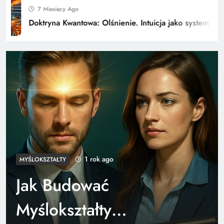
7 Miesięcy Ago
Doktryna Kwantowa: Olśnienie. Intuicja jako system
Grant Cardone – jakich błędów unikać w
inwestowaniu
1 rok ago
MYŚLOKSZTAŁTY
Jak Budować
Myślokształty