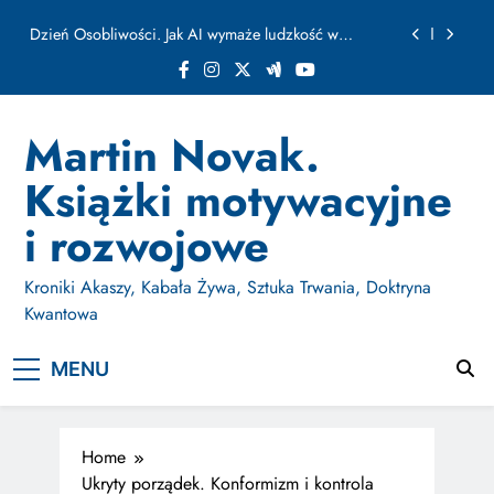
ułamku sekundy
Skip
Jak Budować Myślokształty Powodzenia
to
content
Jak Projektować i Aktywować Myślokształty dla
Osiągania Celów w Codziennym Życiu
Doktryna Kwantowa: Olśnienie. Intuicja jako system
Martin Novak.
Dzień Osobliwości. Jak AI wymaże ludzkość w
Książki motywacyjne
ułamku sekundy
Jak Budować Myślokształty Powodzenia
i rozwojowe
Jak Projektować i Aktywować Myślokształty dla
Osiągania Celów w Codziennym Życiu
Kroniki Akaszy, Kabała Żywa, Sztuka Trwania, Doktryna
Kwantowa
MENU
Home
Ukryty porządek. Konformizm i kontrola