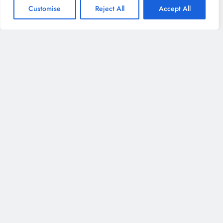
Customise
Reject All
Accept All
SubProfit