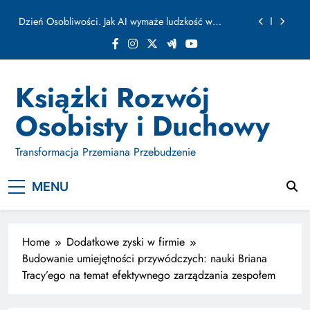
ułamku sekundy
Skip
Jak Budować Myślokształty Powodzenia
to
content
Jak Projektować i Aktywować Myślokształty dla
Osiągania Celów w Codziennym Życiu
Doktryna Kwantowa: Olśnienie. Intuicja jako system
Książki Rozwój
Dzień Osobliwości. Jak AI wymaże ludzkość w
Osobisty i Duchowy
ułamku sekundy
Jak Budować Myślokształty Powodzenia
Transformacja Przemiana Przebudzenie
Jak Projektować i Aktywować Myślokształty dla
Osiągania Celów w Codziennym Życiu
MENU
Home
Dodatkowe zyski w firmie
Budowanie umiejętności przywódczych: nauki Briana
Tracy’ego na temat efektywnego zarządzania zespołem