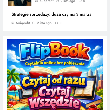
Subprofit
2 lata ago
0
Strategie sprzedaży: duża czy mała marża
Subprofit
2 lata ago
0