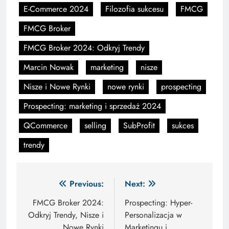
E-Commerce 2024
Filozofia sukcesu
FMCG
FMCG Broker
FMCG Broker 2024: Odkryj Trendy
Marcin Nowak
marketing
nisze
Nisze i Nowe Rynki
nowe rynki
prospecting
Prospecting: marketing i sprzedaż 2024
QCommerce
selling
SubProfit
sukces
trendy
Nawigacja
Previous:
Next:
wpisu
FMCG Broker 2024:
Prospecting: Hyper-
Odkryj Trendy, Nisze i
Personalizacja w
Nowe Rynki
Marketingu i