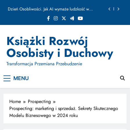
ułamku sekundy
Skip
Jak Budować Myślokształty Powodzenia
to
content
Jak Projektować i Aktywować Myślokształty dla
Osiągania Celów w Codziennym Życiu
Doktryna Kwantowa: Olśnienie. Intuicja jako system
Książki Rozwój
Dzień Osobliwości. Jak AI wymaże ludzkość w
Osobisty i Duchowy
ułamku sekundy
Jak Budować Myślokształty Powodzenia
Transformacja Przemiana Przebudzenie
Jak Projektować i Aktywować Myślokształty dla
Osiągania Celów w Codziennym Życiu
MENU
Home
Prospecting
Prospecting: marketing i sprzedaż. Sekrety Skutecznego
Modelu Biznesowego w 2024 roku