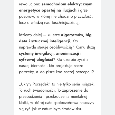
rewolucjom:
samochodom elektrycznym
,
energetyce opartej na iluzjach
i grze
pozorów, w której nie chodzi o przyszłość,
lecz o władzę nad teraźniejszością.
Idziemy dalej – ku erze
algorytmów, big
data i sztucznej inteligencji
. Kto
naprawdę steruje osobliwością? Komu służą
systemy inwigilacji, anonimizacji i
cyfrowej uległości
? Kto czerpie zyski z
naszej bierności, kto projektuje nasze
potrzeby, a kto pisze kod naszej percepcji?
„Ukryty Porządek” to nie tylko seria książek.
To ruch świadomości. To zaproszenie do
przebudzenia i przekroczenia mentalnej
klatki, w której całe społeczeństwa nauczyły
się żyć jak w naturalnym środowisku.