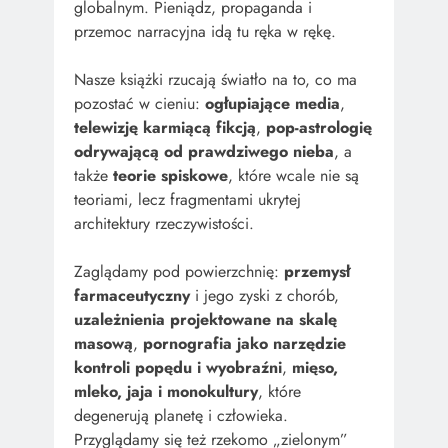
globalnym. Pieniądz, propaganda i
przemoc narracyjna idą tu ręka w rękę.
Nasze książki rzucają światło na to, co ma
pozostać w cieniu:
ogłupiające media
,
telewizję karmiącą fikcją
,
pop-astrologię
odrywającą od prawdziwego nieba
, a
także
teorie spiskowe
, które wcale nie są
teoriami, lecz fragmentami ukrytej
architektury rzeczywistości.
Zaglądamy pod powierzchnię:
przemysł
farmaceutyczny
i jego zyski z chorób,
uzależnienia projektowane na skalę
masową
,
pornografia jako narzędzie
kontroli popędu i wyobraźni
,
mięso,
mleko, jaja i monokultury
, które
degenerują planetę i człowieka.
Przyglądamy się też rzekomo „zielonym”