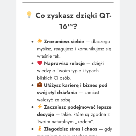
Co zyskasz dzięki QT-
16™?
Zrozumiesz siebie
— dlaczego
myślisz, reagujesz i komunikujesz się
właśnie tak.
Naprawisz relacje
— dzięki
wiedzy o Twoim typie i typach
bliskich Ci osób.
Ułóżysz karierę i biznes pod
swój styl działania
— zamiast
walczyć ze sobą.
Zaczniesz podejmować lepsze
decyzje
— takie, które są zgodne z
Twoim naturalnym „kodem”.
Złagodzisz stres i chaos
— gdy