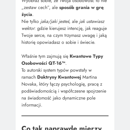
Wyobraź sobie, że Twoja osobowość to nie
„zestaw cech”, ale
sposób grania w grę
życia
.
Nie tylko
jaka/jaki jesteś
, ale
jak ustawiasz
wektor
: gdzie kierujesz intencję, jak reaguje
Twoje serce, na czym trzymasz uwagę i jaką
historię opowiadasz o sobie i świecie.
Właśnie tym zajmują się
Kwantowe Typy
Osobowości
QT-16™
.
To autorski system typów powstały w
ramach
Doktryny Kwantowej
Martina
Novaka, który łączy psychologię, pracę z
podświadomością i współczesne spojrzenie
na świadomość jako dynamiczne pole
informacji.
Co tak naprawdę mierzy