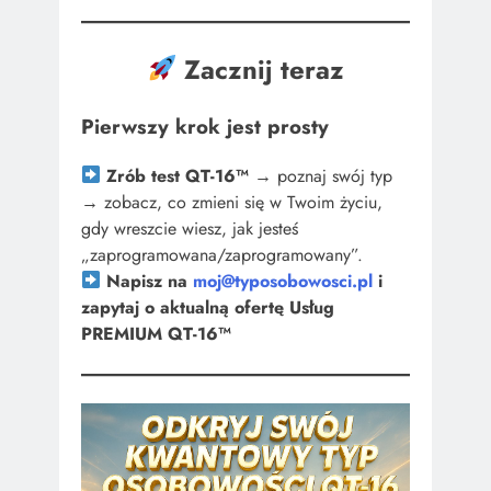
Zacznij teraz
Pierwszy krok jest prosty
Zrób test QT-16™
→ poznaj swój typ
→ zobacz, co zmieni się w Twoim życiu,
gdy wreszcie wiesz, jak jesteś
„zaprogramowana/zaprogramowany”.
Napisz na
moj@typosobowosci.pl
i
zapytaj o aktualną ofertę Usług
PREMIUM QT-16™