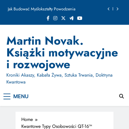
ułamku sekundy
Skip
Jak Budować Myślokształty Powodzenia
to
content
Jak Projektować i Aktywować Myślokształty dla
Osiągania Celów w Codziennym Życiu
Doktryna Kwantowa: Olśnienie. Intuicja jako system
Martin Novak.
Dzień Osobliwości. Jak AI wymaże ludzkość w
Książki motywacyjne
ułamku sekundy
Jak Budować Myślokształty Powodzenia
i rozwojowe
Jak Projektować i Aktywować Myślokształty dla
Osiągania Celów w Codziennym Życiu
Kroniki Akaszy, Kabała Żywa, Sztuka Trwania, Doktryna
Kwantowa
MENU
Home
Kwantowe Typy Osobowości QT-16™