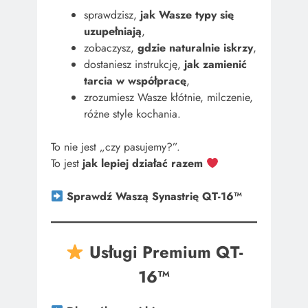
sprawdzisz,
jak Wasze typy się
uzupełniają
,
zobaczysz,
gdzie naturalnie iskrzy
,
dostaniesz instrukcję,
jak zamienić
tarcia w współpracę
,
zrozumiesz Wasze kłótnie, milczenie,
różne style kochania.
To nie jest „czy pasujemy?”.
To jest
jak lepiej działać razem
Sprawdź Waszą Synastrię QT-16™
Usługi Premium QT-
16™