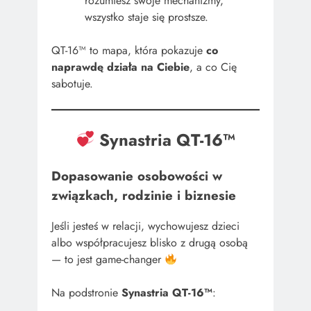
rozumiesz swoje mechanizmy,
wszystko staje się prostsze.
QT-16™ to mapa, która pokazuje
co
naprawdę działa na Ciebie
, a co Cię
sabotuje.
Synastria QT-16™
Dopasowanie osobowości w
związkach, rodzinie i biznesie
Jeśli jesteś w relacji, wychowujesz dzieci
albo współpracujesz blisko z drugą osobą
— to jest game-changer
Na podstronie
Synastria QT-16™
: