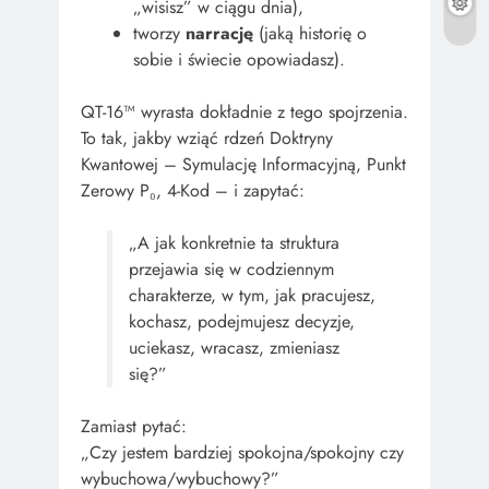
„wisisz” w ciągu dnia),
tworzy
narrację
(jaką historię o
sobie i świecie opowiadasz).
QT-16™ wyrasta dokładnie z tego spojrzenia.
To tak, jakby wziąć rdzeń Doktryny
Kwantowej – Symulację Informacyjną, Punkt
Zerowy P₀, 4-Kod – i zapytać:
„A jak konkretnie ta struktura
przejawia się w codziennym
charakterze, w tym, jak pracujesz,
kochasz, podejmujesz decyzje,
uciekasz, wracasz, zmieniasz
się?”
Zamiast pytać:
„Czy jestem bardziej spokojna/spokojny czy
wybuchowa/wybuchowy?”