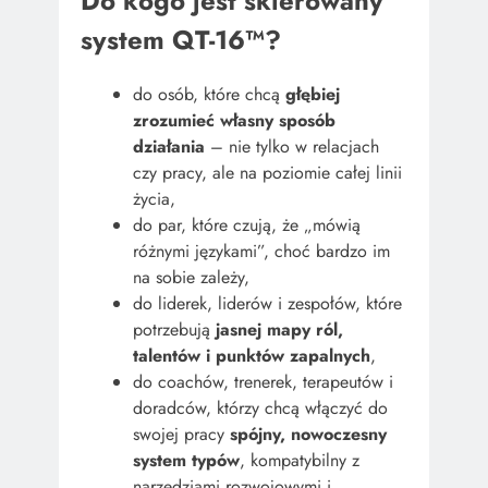
Do kogo jest skierowany
system QT-16™?
do osób, które chcą
głębiej
zrozumieć własny sposób
działania
– nie tylko w relacjach
czy pracy, ale na poziomie całej linii
życia,
do par, które czują, że „mówią
różnymi językami”, choć bardzo im
na sobie zależy,
do liderek, liderów i zespołów, które
potrzebują
jasnej mapy ról,
talentów i punktów zapalnych
,
do coachów, trenerek, terapeutów i
doradców, którzy chcą włączyć do
swojej pracy
spójny, nowoczesny
system typów
, kompatybilny z
narzędziami rozwojowymi i