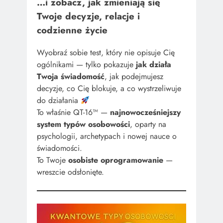
…i zobacz, jak zmieniają się
Twoje decyzje, relacje i
codzienne życie
Wyobraź sobie test, który nie opisuje Cię
ogólnikami — tylko pokazuje
jak działa
Twoja świadomość
, jak podejmujesz
decyzje, co Cię blokuje, a co wystrzeliwuje
do działania
To właśnie QT-16™ —
najnowocześniejszy
system typów osobowości
, oparty na
psychologii, archetypach i nowej nauce o
świadomości.
To Twoje
osobiste oprogramowanie
—
wreszcie odsłonięte.