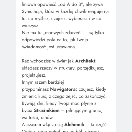
liniowa opowieść „od A do B”, ale żywa
Symulacja, która w każdej chwili reaguje na
to, co myślisz, czujesz, wybierasz i w co
wierzysz.
Nie ma tu „martwych zdarzeń” – są tylko
odpowiedzi pola na to, jak Twoja
świadomość jest ustawiona.
Raz wchodzisz w świat jak
Architekt
:
układasz rzeczy w struktury, porządkujesz,
projektujesz.
Innym razem bardziej
przypominasz
Nawigatora
: czujesz, kiedy
zmienić kurs, z czego zejść, co zakończyć.
Bywają dni, kiedy Twoja moc płynie z
bycia
Strażnikiem
– pilnującym granic,
wartości, umów.
A czasem włącza się
Alchemik
– ta część
Ciebie, która potrafi wziąć ból, chaos i