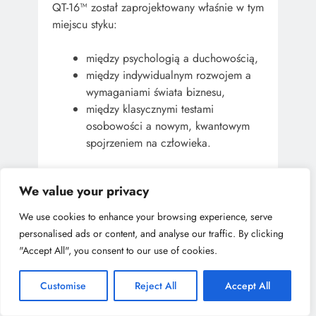
QT-16™ został zaprojektowany właśnie w tym
miejscu styku:
między psychologią a duchowością,
między indywidualnym rozwojem a
wymaganiami świata biznesu,
między klasycznymi testami
osobowości a nowym, kwantowym
spojrzeniem na człowieka.
To nie jest system, który ma Cię zamknąć w
We value your privacy
definicji.
To jest system, który ma Ci
We use cookies to enhance your browsing experience, serve
pomóc
zobaczyć siebie wyraźniej
– po
personalised ads or content, and analyse our traffic. By clicking
to, żebyś mogła/mógł:
"Accept All", you consent to our use of cookies.
podejmować decyzje z większą
Customise
Reject All
Accept All
klarownością,
budować relacje bardziej świadomie,