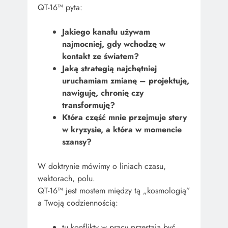
QT-16™ pyta:
Jakiego kanału używam
najmocniej, gdy wchodzę w
kontakt ze światem?
Jaką strategią najchętniej
uruchamiam zmianę – projektuję,
nawiguję, chronię czy
transformuję?
Która część mnie przejmuje stery
w kryzysie, a która w momencie
szansy?
W doktrynie mówimy o liniach czasu,
wektorach, polu.
QT-16™ jest mostem między tą „kosmologią”
a Twoją codziennością:
tu konflikty w pracy przestają być