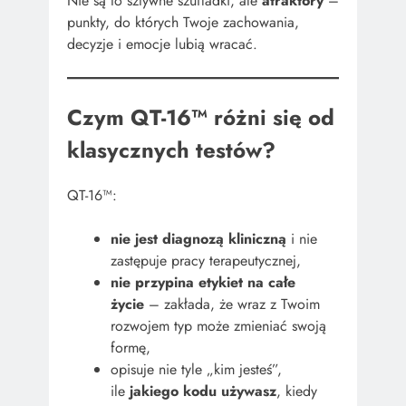
Nie są to sztywne szufladki, ale
atraktory
–
punkty, do których Twoje zachowania,
decyzje i emocje lubią wracać.
Czym QT-16™ różni się od
klasycznych testów?
QT-16™:
nie jest diagnozą kliniczną
i nie
zastępuje pracy terapeutycznej,
nie przypina etykiet na całe
życie
– zakłada, że wraz z Twoim
rozwojem typ może zmieniać swoją
formę,
opisuje nie tyle „kim jesteś”,
ile
jakiego kodu używasz
, kiedy