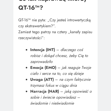
QT-16™?
QT-16™ nie pyta: „Czy jesteś introwertyczką
czy ekstrawertykiem?”.
Zamiast tego patrzy na cztery „kanały zapisu
rzeczywistości”:
Intencja (INT)
–
dlaczego coś
robisz i dokąd chcesz, żeby Cię to
zaprowadziło
Emocja (EMO)
–
jak reaguje Twoje
ciało i serce na to, co się dzieje
Uwaga (ATT)
–
na czym faktycznie
trzymasz fokus w ciągu dnia
Narracja (NAR)
–
jaką opowieść o
sobie i świecie opowiadasz –
świadomie i nieświadomie