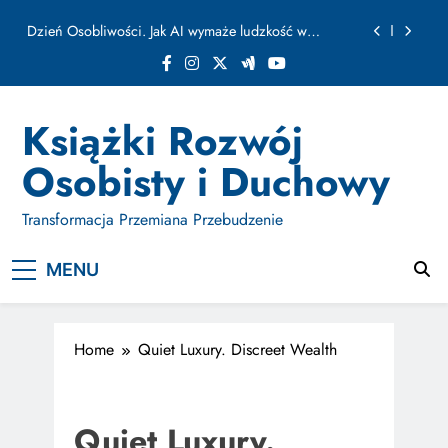
ułamku sekundy
Skip
Jak Budować Myślokształty Powodzenia
to
content
Jak Projektować i Aktywować Myślokształty dla
Osiągania Celów w Codziennym Życiu
Doktryna Kwantowa: Olśnienie. Intuicja jako system
Książki Rozwój
Dzień Osobliwości. Jak AI wymaże ludzkość w
Osobisty i Duchowy
ułamku sekundy
Jak Budować Myślokształty Powodzenia
Transformacja Przemiana Przebudzenie
Jak Projektować i Aktywować Myślokształty dla
Osiągania Celów w Codziennym Życiu
MENU
Home
Quiet Luxury. Discreet Wealth
Quiet Luxury.