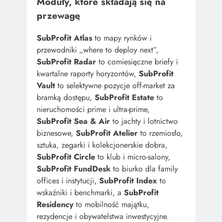
Moduły, które składają się na
przewagę
SubProfit Atlas
to mapy rynków i
przewodniki „where to deploy next”,
SubProfit Radar
to comiesięczne briefy i
kwartalne raporty horyzontów,
SubProfit
Vault
to selektywne pozycje off-market za
bramką dostępu,
SubProfit Estate
to
nieruchomości prime i ultra-prime,
SubProfit Sea & Air
to jachty i lotnictwo
biznesowe,
SubProfit Atelier
to rzemiosło,
sztuka, zegarki i kolekcjonerskie dobra,
SubProfit Circle
to klub i micro-salony,
SubProfit FundDesk
to biurko dla family
offices i instytucji,
SubProfit Index
to
wskaźniki i benchmarki, a
SubProfit
Residency
to mobilność majątku,
rezydencje i obywatelstwa inwestycyjne.