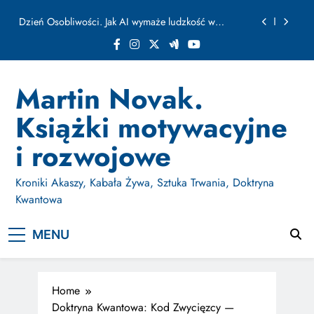
ułamku sekundy
Skip
Jak Budować Myślokształty Powodzenia
to
content
Jak Projektować i Aktywować Myślokształty dla
Osiągania Celów w Codziennym Życiu
Doktryna Kwantowa: Olśnienie. Intuicja jako system
Martin Novak.
Dzień Osobliwości. Jak AI wymaże ludzkość w
Książki motywacyjne
ułamku sekundy
Jak Budować Myślokształty Powodzenia
i rozwojowe
Jak Projektować i Aktywować Myślokształty dla
Osiągania Celów w Codziennym Życiu
Kroniki Akaszy, Kabała Żywa, Sztuka Trwania, Doktryna
Kwantowa
MENU
Home
Doktryna Kwantowa: Kod Zwycięzcy —