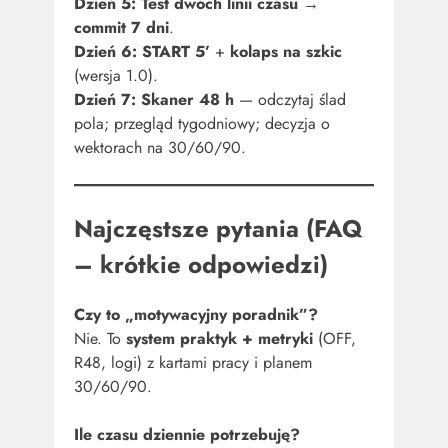
Dzień 5:
Test dwóch linii czasu
→
commit 7 dni
.
Dzień 6:
START 5’
+
kolaps na szkic
(wersja 1.0).
Dzień 7:
Skaner 48 h
— odczytaj ślad
pola; przegląd tygodniowy; decyzja o
wektorach na 30/60/90.
Najczęstsze pytania (FAQ
– krótkie odpowiedzi)
Czy to „motywacyjny poradnik”?
Nie. To
system praktyk + metryki
(OFF,
R48, logi) z kartami pracy i planem
30/60/90.
Ile czasu dziennie potrzebuję?