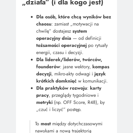
„działa” (i dla kogo jest)
Dla osób, które chcą wyników bez
chaosu
: zamiast „motywacji na
chwilę” dostajesz
system
operacyjny dnia
— od definicji
tożsamości operacyjnej
po rytuały
energii, czasu i decyzji.
Dla liderek/liderów, twórców,
founderów
: jasne wektory,
kompas
decyzji
, mikro-akty odwagi i
język
krótkich domknięć
w komunikacji.
Dla praktyków rozwoju
:
karty
pracy
, przeglądy tygodniowe i
metryki
(np. OFF Score, R48), by
„czuć i liczyć” postęp.
To
most
między dotychczasowymi
nawykami a nową trajektorią