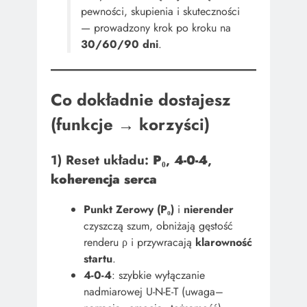
pewności, skupienia i skuteczności
— prowadzony krok po kroku na
30/60/90 dni
.
Co dokładnie dostajesz
(funkcje → korzyści)
1) Reset układu:
P₀
,
4-0-4
,
koherencja serca
Punkt Zerowy (P₀)
i
nierender
czyszczą szum, obniżają gęstość
renderu ρ i przywracają
klarowność
startu
.
4-0-4
: szybkie wyłączanie
nadmiarowej U-N-E-T (uwaga–