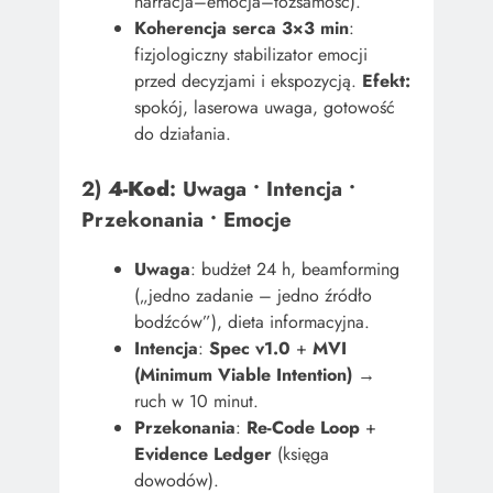
narracja–emocja–tożsamość).
Koherencja serca 3×3 min
:
fizjologiczny stabilizator emocji
przed decyzjami i ekspozycją.
Efekt:
spokój, laserowa uwaga, gotowość
do działania.
2)
4-Kod
: Uwaga • Intencja •
Przekonania • Emocje
Uwaga
: budżet 24 h, beamforming
(„jedno zadanie – jedno źródło
bodźców”), dieta informacyjna.
Intencja
:
Spec v1.0
+
MVI
(Minimum Viable Intention)
→
ruch w 10 minut.
Przekonania
:
Re-Code Loop
+
Evidence Ledger
(księga
dowodów).