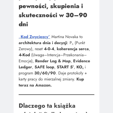
pewności, skupienia i
skuteczności w 30–90
dni
„
Kod Zwycięzcy
”
Martina Novaka to
architektura dnia i decyzji
: P₀ (Punkt
Zerowy), reset
4-0-4
,
koherencja serca
,
4-Kod
(Uwaga–Intencja–Przekonania–
Emocje),
Render Log & Map
,
Evidence
Ledger
,
SAFE loop
,
START 5’
,
KO₄
i
program
30/60/90
. Daje protokoły +
karty pracy do mierzalnej zmiany.
Kup
teraz na Amazon.
Dlaczego ta książka