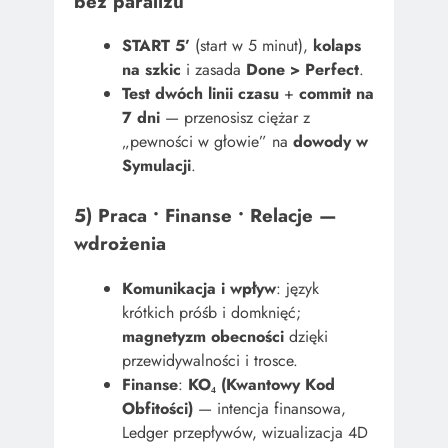
bez paraliżu
START 5’
(start w 5 minut),
kolaps
na szkic
i zasada
Done > Perfect
.
Test dwóch linii czasu
+
commit na
7 dni
— przenosisz ciężar z
„pewności w głowie” na
dowody w
Symulacji
.
5) Praca • Finanse • Relacje —
wdrożenia
Komunikacja i wpływ
: język
krótkich próśb i domknięć;
magnetyzm obecności
dzięki
przewidywalności i trosce.
Finanse
:
KO₄ (Kwantowy Kod
Obfitości)
— intencja finansowa,
Ledger przepływów, wizualizacja 4D