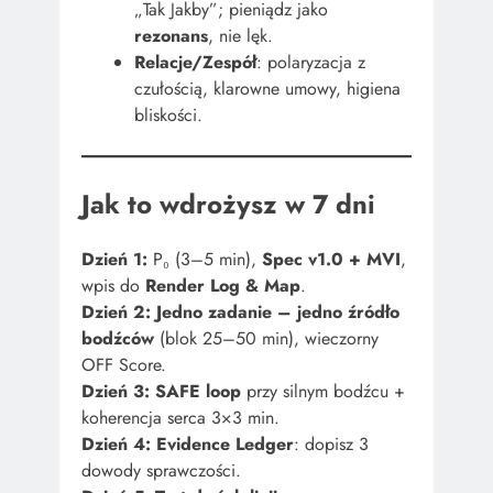
„Tak Jakby”; pieniądz jako
rezonans
, nie lęk.
Relacje/Zespół
: polaryzacja z
czułością, klarowne umowy, higiena
bliskości.
Jak to wdrożysz w 7 dni
Dzień 1:
P₀ (3–5 min),
Spec v1.0 + MVI
,
wpis do
Render Log & Map
.
Dzień 2:
Jedno zadanie – jedno źródło
bodźców
(blok 25–50 min), wieczorny
OFF Score.
Dzień 3:
SAFE loop
przy silnym bodźcu +
koherencja serca 3×3 min.
Dzień 4:
Evidence Ledger
: dopisz 3
dowody sprawczości.