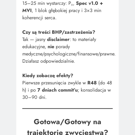
15–25 min wystarczy: P₀,
Spec v1.0 +
MVI
, 1 blok głębokiej pracy i 3×3 min
koherencji serca.
Czy są treści BHP/zastrzeżenia?
Tak — jasny
disclaimer
: to materiały
edukacyjne,
nie
porady
medyczne/psychologiczne/finansowe/prawne.
Działasz odpowiedzialnie.
Kiedy zobaczę efekty?
Pierwsze przesunięcia zwykle w
R48
(do 48
h) i po
7 dniach commit’u
; konsolidacja w
30–90 dni.
Gotowa/Gotowy na
trajektorię zwycięstwa?