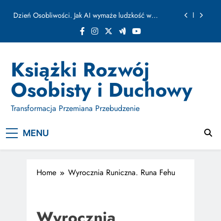
ułamku sekundy
Skip
Jak Budować Myślokształty Powodzenia
to
content
Jak Projektować i Aktywować Myślokształty dla
Osiągania Celów w Codziennym Życiu
Doktryna Kwantowa: Olśnienie. Intuicja jako system
Książki Rozwój
Dzień Osobliwości. Jak AI wymaże ludzkość w
Osobisty i Duchowy
ułamku sekundy
Jak Budować Myślokształty Powodzenia
Transformacja Przemiana Przebudzenie
Jak Projektować i Aktywować Myślokształty dla
Osiągania Celów w Codziennym Życiu
MENU
Home
Wyrocznia Runiczna. Runa Fehu
Wyrocznia