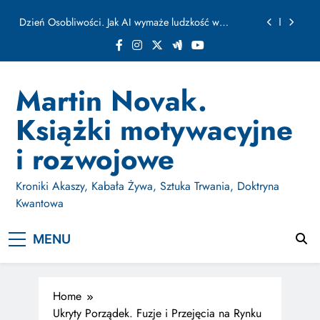
ułamku sekundy
Skip
Jak Budować Myślokształty Powodzenia
to
content
Jak Projektować i Aktywować Myślokształty dla
Osiągania Celów w Codziennym Życiu
Doktryna Kwantowa: Olśnienie. Intuicja jako system
Martin Novak.
Dzień Osobliwości. Jak AI wymaże ludzkość w
Książki motywacyjne
ułamku sekundy
Jak Budować Myślokształty Powodzenia
i rozwojowe
Jak Projektować i Aktywować Myślokształty dla
Osiągania Celów w Codziennym Życiu
Kroniki Akaszy, Kabała Żywa, Sztuka Trwania, Doktryna
Kwantowa
MENU
Home
Ukryty Porządek. Fuzje i Przejęcia na Rynku