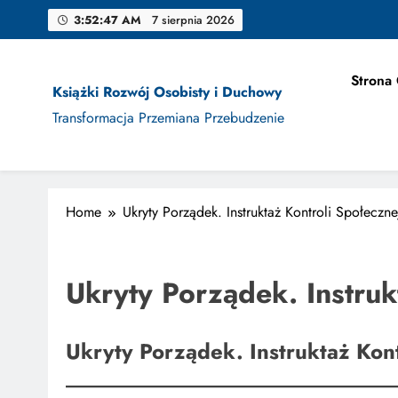
Skip
3:52:48 AM
7 sierpnia 2026
to
content
Jak Projek
Strona
Książki Rozwój Osobisty i Duchowy
Transformacja Przemiana Przebudzenie
Jak Projek
Home
Ukryty Porządek. Instruktaż Kontroli Społeczne
Ukryty Porządek. Instruk
Ukryty Porządek. Instruktaż Kont