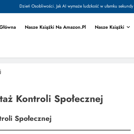
Jak Budować Myślokształty Powodzenia
tować i Aktywować Myślokształty dla Osiągania Celów w Codziennym Życiu
 Główna
Nasze Książki Na Amazon.pl
Nasze Książki
Doktryna Kwantowa: Olśnienie. Intuicja jako system
Dzień Osobliwości. Jak AI wymaże ludzkość w ułamku sekundy
Jak Budować Myślokształty Powodzenia
tować i Aktywować Myślokształty dla Osiągania Celów w Codziennym Życiu
j
taż Kontroli Społecznej
roli Społecznej