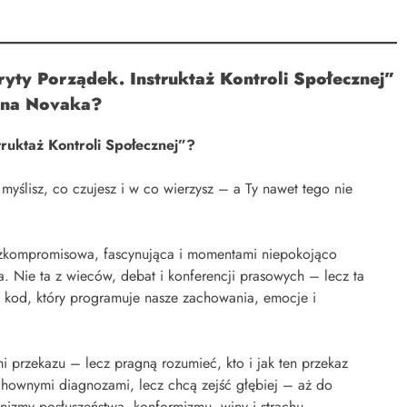
yty Porządek. Instruktaż Kontroli Społecznej
”
ina Novaka?
ruktaż Kontroli Społecznej”?
myślisz, co czujesz i w co wierzysz – a Ty nawet tego nie
 bezkompromisowa, fascynująca i momentami niepokojąco
. Nie ta z wieców, debat i konferencji prasowych – lecz ta
m kod, który programuje nasze zachowania, emocje i
mi przekazu – lecz pragną rozumieć, kto i jak ten przekaz
zchownymi diagnozami, lecz chcą zejść głębiej – aż do
nizmy posłuszeństwa, konformizmu, winy i strachu.