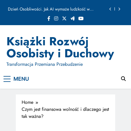
ułamku sekundy
Skip
Jak Budować Myślokształty Powodzenia
to
content
Jak Projektować i Aktywować Myślokształty dla
Osiągania Celów w Codziennym Życiu
Doktryna Kwantowa: Olśnienie. Intuicja jako system
Książki Rozwój
Dzień Osobliwości. Jak AI wymaże ludzkość w
Osobisty i Duchowy
ułamku sekundy
Jak Budować Myślokształty Powodzenia
Transformacja Przemiana Przebudzenie
Jak Projektować i Aktywować Myślokształty dla
Osiągania Celów w Codziennym Życiu
MENU
Home
Czym jest finansowa wolność i dlaczego jest
tak ważna?