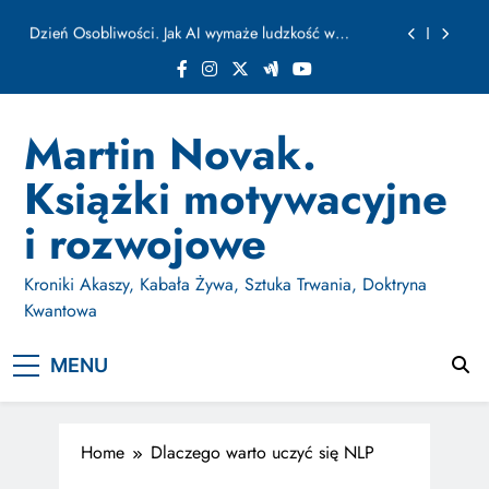
ułamku sekundy
Skip
Jak Budować Myślokształty Powodzenia
to
content
Jak Projektować i Aktywować Myślokształty dla
Osiągania Celów w Codziennym Życiu
Doktryna Kwantowa: Olśnienie. Intuicja jako system
Martin Novak.
Dzień Osobliwości. Jak AI wymaże ludzkość w
Książki motywacyjne
ułamku sekundy
Jak Budować Myślokształty Powodzenia
i rozwojowe
Jak Projektować i Aktywować Myślokształty dla
Osiągania Celów w Codziennym Życiu
Kroniki Akaszy, Kabała Żywa, Sztuka Trwania, Doktryna
Kwantowa
MENU
Home
Dlaczego warto uczyć się NLP