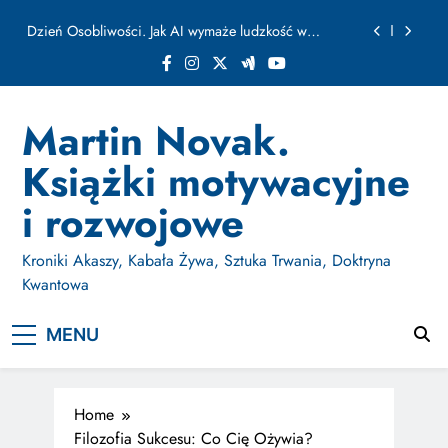
ułamku sekundy
Skip
Jak Budować Myślokształty Powodzenia
to
content
Jak Projektować i Aktywować Myślokształty dla
Osiągania Celów w Codziennym Życiu
Doktryna Kwantowa: Olśnienie. Intuicja jako system
Martin Novak.
Dzień Osobliwości. Jak AI wymaże ludzkość w
Książki motywacyjne
ułamku sekundy
Jak Budować Myślokształty Powodzenia
i rozwojowe
Jak Projektować i Aktywować Myślokształty dla
Osiągania Celów w Codziennym Życiu
Kroniki Akaszy, Kabała Żywa, Sztuka Trwania, Doktryna
Kwantowa
MENU
Home
Filozofia Sukcesu: Co Cię Ożywia?