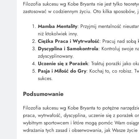
Filozofia sukcesu wg Kobe Bryanta nie jest tylko teoret
zastosować w codziennym życiu. Oto kilka sposobów, 
Mamba Mentality
: Przyjmij mentalność nieust
niż ktokolwiek inny.
Ciężka Praca i Wytrwałość
: Pracuj nad sobą 
Dyscyplina i Samokontrola
: Kontroluj swoje 
zdyscyplinowany.
Uczenie się z Porażek
: Traktuj porażki jako o
Pasja i Miłość do Gry
: Kochaj to, co robisz. 
sukces.
Podsumowanie
Filozofia sukcesu wg Kobe Bryanta to potężne narzędzi
praca, wytrwałość, dyscyplina, uczenie się z porażek or
wybitnym sportowcem i które mogą pomóc Wam osiągną
wdrażania tych zasad i obserwowania, jak Wasze życie s