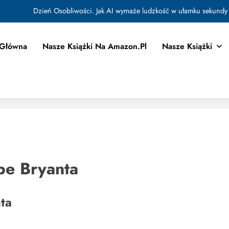
Dzień Osobliwości. Jak AI wymaże ludzkość w ułamku sekundy
Jak Budować Myślokształty Powodzenia
 Główna
Nasze Książki Na Amazon.pl
Nasze Książki
tować i Aktywować Myślokształty dla Osiągania Celów w Codziennym Życiu
Doktryna Kwantowa: Olśnienie. Intuicja jako system
Dzień Osobliwości. Jak AI wymaże ludzkość w ułamku sekundy
Jak Budować Myślokształty Powodzenia
tować i Aktywować Myślokształty dla Osiągania Celów w Codziennym Życiu
be Bryanta
ta