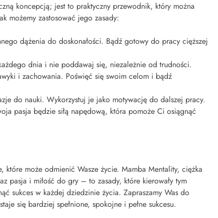
yczną koncepcją; jest to praktyczny przewodnik, który można
jak możemy zastosować jego zasady:
annego dążenia do doskonałości. Bądź gotowy do pracy cięższej
każdego dnia i nie poddawaj się, niezależnie od trudności.
nawyki i zachowania. Poświęć się swoim celom i bądź
kazje do nauki. Wykorzystuj je jako motywację do dalszej pracy.
Twoja pasja będzie siłą napędową, która pomoże Ci osiągnąć
e, które może odmienić Wasze życie. Mamba Mentality, ciężka
az pasja i miłość do gry – to zasady, które kierowały tym
ć sukces w każdej dziedzinie życia. Zapraszamy Was do
taje się bardziej spełnione, spokojne i pełne sukcesu.