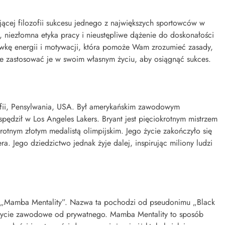
ującej filozofii sukcesu jednego z największych sportowców w
, niezłomna etyka pracy i nieustępliwe dążenie do doskonałości
dawkę energii i motywacji, która pomoże Wam zrozumieć zasady,
ie zastosować je w swoim własnym życiu, aby osiągnąć sukces.
elfii, Pensylwania, USA. Był amerykańskim zawodowym
spędził w Los Angeles Lakers. Bryant jest pięciokrotnym mistrzem
otnym złotym medalistą olimpijskim. Jego życie zakończyło się
ra. Jego dziedzictwo jednak żyje dalej, inspirując miliony ludzi
st „Mamba Mentality”. Nazwa ta pochodzi od pseudonimu „Black
e życie zawodowe od prywatnego. Mamba Mentality to sposób