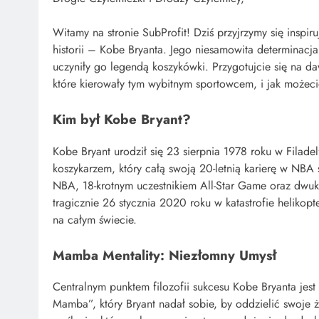
Witamy na stronie SubProfit! Dziś przyjrzymy się inspir
historii – Kobe Bryanta. Jego niesamowita determinacja
uczyniły go legendą koszykówki. Przygotujcie się na 
które kierowały tym wybitnym sportowcem, i jak możec
Kim był Kobe Bryant?
Kobe Bryant urodził się 23 sierpnia 1978 roku w Filad
koszykarzem, który całą swoją 20-letnią karierę w NBA 
NBA, 18-krotnym uczestnikiem All-Star Game oraz dwukr
tragicznie 26 stycznia 2020 roku w katastrofie helikopte
na całym świecie.
Mamba Mentality: Niezłomny Umysł
Centralnym punktem filozofii sukcesu Kobe Bryanta je
Mamba”, który Bryant nadał sobie, by oddzielić swoj