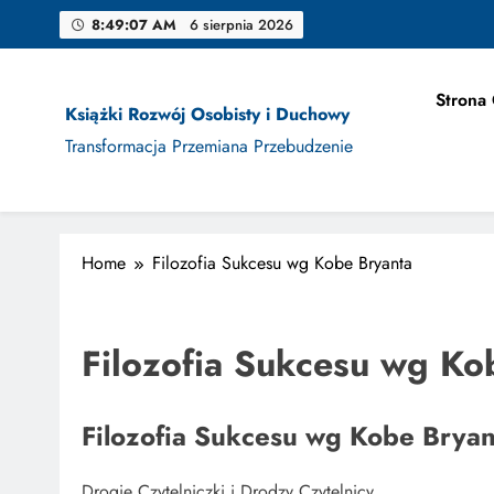
Skip
8:49:08 AM
6 sierpnia 2026
to
content
Strona
Książki Rozwój Osobisty i Duchowy
Jak Projek
Transformacja Przemiana Przebudzenie
Home
Filozofia Sukcesu wg Kobe Bryanta
Jak Projek
Filozofia Sukcesu wg Ko
Filozofia Sukcesu wg Kobe Bryan
Drogie Czytelniczki i Drodzy Czytelnicy,