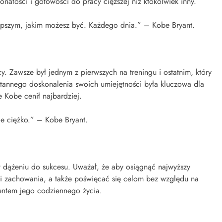
nałości i gotowości do pracy cięższej niż ktokolwiek inny.
epszym, jakim możesz być. Każdego dnia.” – Kobe Bryant.
y. Zawsze był jednym z pierwszych na treningu i ostatnim, który
stannego doskonalenia swoich umiejętności była kluczowa dla
e Kobe cenił najbardziej.
uje ciężko.” – Kobe Bryant.
 w dążeniu do sukcesu. Uważał, że aby osiągnąć najwyższy
 i zachowania, a także poświęcać się celom bez względu na
entem jego codziennego życia.