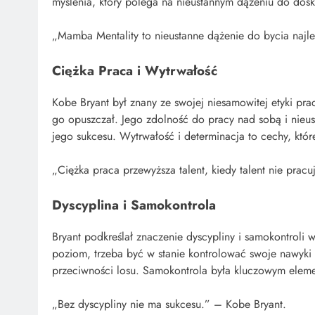
myślenia, który polega na nieustannym dążeniu do dosko
„Mamba Mentality to nieustanne dążenie do bycia najl
Ciężka Praca i Wytrwałość
Kobe Bryant był znany ze swojej niesamowitej etyki prac
go opuszczał. Jego zdolność do pracy nad sobą i nieu
jego sukcesu. Wytrwałość i determinacja to cechy, któr
„Ciężka praca przewyższa talent, kiedy talent nie prac
Dyscyplina i Samokontrola
Bryant podkreślał znaczenie dyscypliny i samokontroli
poziom, trzeba być w stanie kontrolować swoje nawyki
przeciwności losu. Samokontrola była kluczowym elem
„Bez dyscypliny nie ma sukcesu.” – Kobe Bryant.