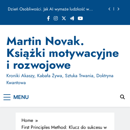
ułamku sekundy
Skip
Jak Budować Myślokształty Powodzenia
to
content
Jak Projektować i Aktywować Myślokształty dla
Osiągania Celów w Codziennym Życiu
Doktryna Kwantowa: Olśnienie. Intuicja jako system
Martin Novak.
Dzień Osobliwości. Jak AI wymaże ludzkość w
Książki motywacyjne
ułamku sekundy
Jak Budować Myślokształty Powodzenia
i rozwojowe
Jak Projektować i Aktywować Myślokształty dla
Osiągania Celów w Codziennym Życiu
Kroniki Akaszy, Kabała Żywa, Sztuka Trwania, Doktryna
Kwantowa
MENU
Home
First Principles Method: Klucz do sukcesu w