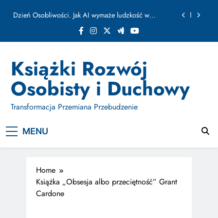
ułamku sekundy
Skip
Jak Budować Myślokształty Powodzenia
to
content
Jak Projektować i Aktywować Myślokształty dla
Osiągania Celów w Codziennym Życiu
Doktryna Kwantowa: Olśnienie. Intuicja jako system
Książki Rozwój
Dzień Osobliwości. Jak AI wymaże ludzkość w
Osobisty i Duchowy
ułamku sekundy
Jak Budować Myślokształty Powodzenia
Transformacja Przemiana Przebudzenie
Jak Projektować i Aktywować Myślokształty dla
Osiągania Celów w Codziennym Życiu
MENU
Home
Książka „Obsesja albo przeciętność” Grant
Cardone