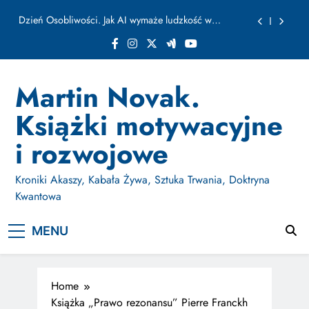
ułamku sekundy
Skip
Jak Budować Myślokształty Powodzenia
to
content
Jak Projektować i Aktywować Myślokształty dla
Osiągania Celów w Codziennym Życiu
Doktryna Kwantowa: Olśnienie. Intuicja jako system
Martin Novak.
Dzień Osobliwości. Jak AI wymaże ludzkość w
Książki motywacyjne
ułamku sekundy
Jak Budować Myślokształty Powodzenia
i rozwojowe
Jak Projektować i Aktywować Myślokształty dla
Osiągania Celów w Codziennym Życiu
Kroniki Akaszy, Kabała Żywa, Sztuka Trwania, Doktryna
Kwantowa
MENU
Home
Książka „Prawo rezonansu” Pierre Franckh