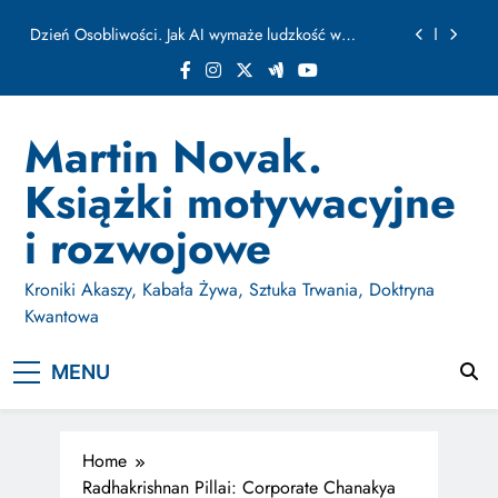
ułamku sekundy
Skip
Jak Budować Myślokształty Powodzenia
to
content
Jak Projektować i Aktywować Myślokształty dla
Osiągania Celów w Codziennym Życiu
Doktryna Kwantowa: Olśnienie. Intuicja jako system
Martin Novak.
Dzień Osobliwości. Jak AI wymaże ludzkość w
Książki motywacyjne
ułamku sekundy
Jak Budować Myślokształty Powodzenia
i rozwojowe
Jak Projektować i Aktywować Myślokształty dla
Osiągania Celów w Codziennym Życiu
Kroniki Akaszy, Kabała Żywa, Sztuka Trwania, Doktryna
Kwantowa
MENU
Home
Radhakrishnan Pillai: Corporate Chanakya