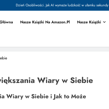
Dzień Osobliwości. Jak AI wymaże ludzkość w ułamku sekundy
Jak Budować Myślokształty Powodzenia
 Główna
Nasze Książki Na Amazon.pl
Nasze Książki
tować i Aktywować Myślokształty dla Osiągania Celów w Codziennym Życiu
Doktryna Kwantowa: Olśnienie. Intuicja jako system
Dzień Osobliwości. Jak AI wymaże ludzkość w ułamku sekundy
Jak Budować Myślokształty Powodzenia
iebie
tować i Aktywować Myślokształty dla Osiągania Celów w Codziennym Życiu
iększania Wiary w Siebie
a Wiary w Siebie i Jak to Może