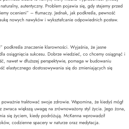
 naturalny, autentyczny. Problem pojawia się, gdy stajemy przed
iemy ocenieni” – tłumaczy. Jednak, jak podkreśla, pewność
 naukę nowych nawyków i wykształcanie odpowiednich postaw.
” podkreśla znaczenie klarowności. Wyjaśnia, że jasne
 dla osiągnięcia sukcesu. Dobrze wiedzieć, co chcemy osiągnąć i
łość, nawet w dłuższej perspektywie, pomaga w budowaniu
ość elastycznego dostosowywania się do zmieniających się
j poważnie traktować swoje zdrowie. Wspomina, że kiedyś mógł
az zwraca większą uwagę na zrównoważony styl życia. Jego żona,
enia się życiem, kiedy podróżują. McKenna wprowadził
soków, codzienne spacery w naturze oraz medytacja.