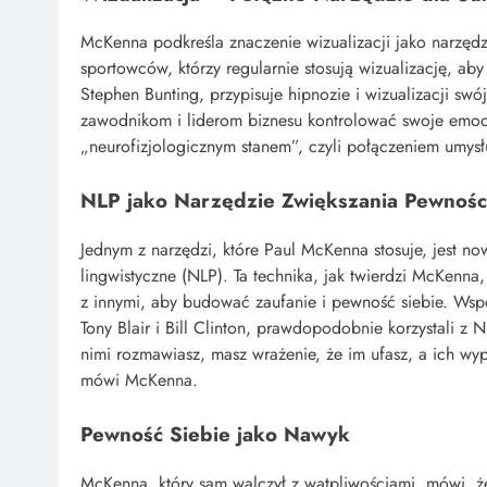
McKenna podkreśla znaczenie wizualizacji jako narzędz
sportowców, którzy regularnie stosują wizualizację, a
Stephen Bunting, przypisuje hipnozie i wizualizacji sw
zawodnikom i liderom biznesu kontrolować swoje emo
„neurofizjologicznym stanem”, czyli połączeniem umysł
NLP jako Narzędzie Zwiększania Pewności
Jednym z narzędzi, które Paul McKenna stosuje, jest 
lingwistyczne (NLP). Ta technika, jak twierdzi McKenna
z innymi, aby budować zaufanie i pewność siebie. Wspo
Tony Blair i Bill Clinton, prawdopodobnie korzystali z
nimi rozmawiasz, masz wrażenie, że im ufasz, a ich w
mówi McKenna.
Pewność Siebie jako Nawyk
McKenna, który sam walczył z wątpliwościami, mówi, 