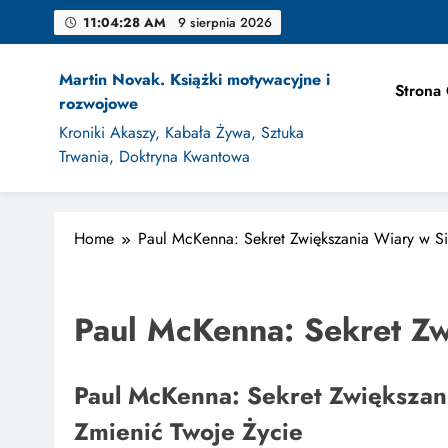
Skip
11:04:29 AM
9 sierpnia 2026
to
content
Martin Novak. Książki motywacyjne i
Strona
rozwojowe
Jak Projek
Kroniki Akaszy, Kabała Żywa, Sztuka
Trwania, Doktryna Kwantowa
Home
Paul McKenna: Sekret Zwiększania Wiary w S
Jak Projek
Paul McKenna: Sekret Zw
Paul McKenna: Sekret Zwiększani
Zmienić Twoje Życie