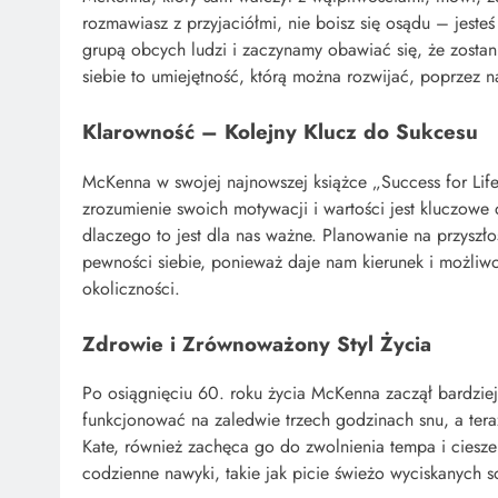
rozmawiasz z przyjaciółmi, nie boisz się osądu – jesteś
grupą obcych ludzi i zaczynamy obawiać się, że zostan
siebie to umiejętność, którą można rozwijać, poprzez
Klarowność – Kolejny Klucz do Sukcesu
McKenna w swojej najnowszej książce „Success for Life
zrozumienie swoich motywacji i wartości jest kluczowe
dlaczego to jest dla nas ważne. Planowanie na przysz
pewności siebie, ponieważ daje nam kierunek i możliw
okoliczności.
Zdrowie i Zrównoważony Styl Życia
Po osiągnięciu 60. roku życia McKenna zaczął bardzie
funkcjonować na zaledwie trzech godzinach snu, a ter
Kate, również zachęca go do zwolnienia tempa i ciesz
codzienne nawyki, takie jak picie świeżo wyciskanych 