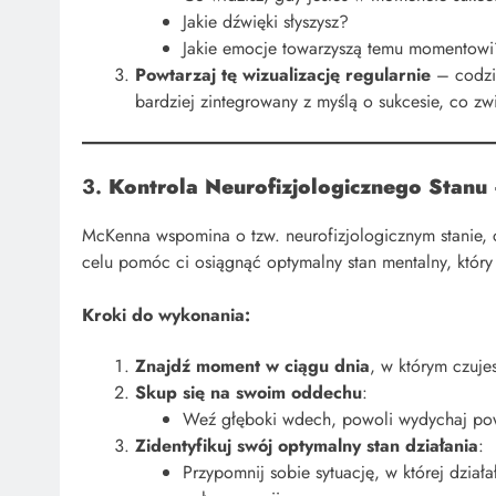
Jakie dźwięki słyszysz?
Jakie emocje towarzyszą temu momentowi
Powtarzaj tę wizualizację regularnie
– codzie
bardziej zintegrowany z myślą o sukcesie, co zw
3.
Kontrola Neurofizjologicznego Stanu 
McKenna wspomina o tzw. neurofizjologicznym stanie, c
celu pomóc ci osiągnąć optymalny stan mentalny, który
Kroki do wykonania:
Znajdź moment w ciągu dnia
, w którym czuje
Skup się na swoim oddechu
:
Weź głęboki wdech, powoli wydychaj powie
Zidentyfikuj swój optymalny stan działania
:
Przypomnij sobie sytuację, w której dział