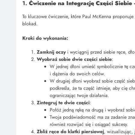
1.
Ćwiczenie na Integrację Części Siebie
To kluczowe ćwiczenie, które Paul McKenna proponuje 
blokad.
Kroki do wykonania:
Zamknij oczy
i wyciągnij przed siebie ręce, dł
Wyobraź sobie dwie części siebie
:
W jednej dłoni umieść symbolicznie tę cz
i dążenia do swoich celów.
W drugiej dłoni wyobraź sobie część sieb
podkreśla, że ta część istnieje, aby cię c
ograniczając twoje działania.
Zintegruj te dwie części
:
Połóż jedną rękę na drugą i wyobraź sobi
Twoja podświadomość ma za zadanie znaleź
również rozwijać się i osiągać sukcesy.
Zbliż ręce do klatki piersiowej
, wizualizując,