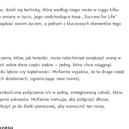
w, dzieli się techniką, która według niego może w ciągu kilku
 zmiany w życiu. Jego nadchodząca trasa „Success for Life”
arządzać swoim życiem, a jednym z kluczowych elementów tego
nie, które, jak twierdzi, może natychmiast zwiększyć wiarę w
ić sobie dwie części siebie – jedną, która chce osiągnąć
odu lęków czy wątpliwości. McKenna wyjaśnia, że ​​ta druga część
ch działaniach, ograniczając nasz rozwój.
symboliczne połączenie ich w jedną, zintegrowaną całość, która
ania sukcesów. McKenna instruuje, aby połączyć dłonie,
yłożyć je do klatki piersiowej, aby wzmocnić ten nowy,
kcesu