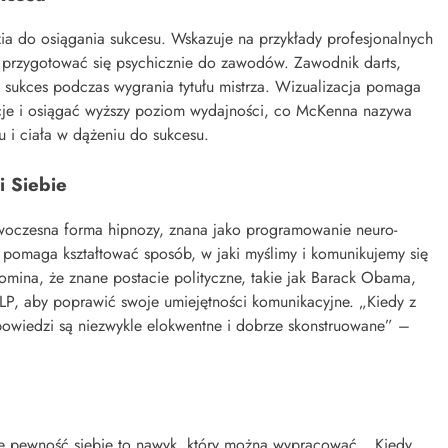
ia do osiągania sukcesu. Wskazuje na przykłady profesjonalnych
by przygotować się psychicznie do zawodów. Zawodnik darts,
ój sukces podczas wygrania tytułu mistrza. Wizualizacja pomaga
cje i osiągać wyższy poziom wydajności, co McKenna nazywa
u i ciała w dążeniu do sukcesu.
 Siebie
nowoczesna forma hipnozy, znana jako programowanie neuro-
, pomaga kształtować sposób, w jaki myślimy i komunikujemy się
mina, że znane postacie polityczne, takie jak Barack Obama,
 NLP, aby poprawić swoje umiejętności komunikacyjne. „Kiedy z
ypowiedzi są niezwykle elokwentne i dobrze skonstruowane” –
że pewność siebie to nawyk, który można wypracować. „Kiedy