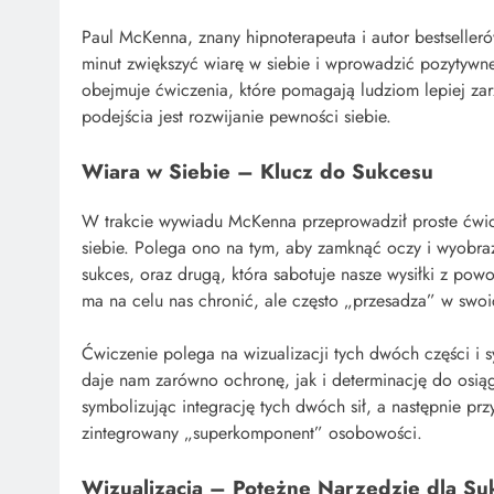
Paul McKenna, znany hipnoterapeuta i autor bestselleró
minut zwiększyć wiarę w siebie i wprowadzić pozytywne
obejmuje ćwiczenia, które pomagają ludziom lepiej z
podejścia jest rozwijanie pewności siebie.
Wiara w Siebie – Klucz do Sukcesu
W trakcie wywiadu McKenna przeprowadził proste ćwicze
siebie. Polega ono na tym, aby zamknąć oczy i wyobraz
sukces, oraz drugą, która sabotuje nasze wysiłki z pow
ma na celu nas chronić, ale często „przesadza” w swoi
Ćwiczenie polega na wizualizacji tych dwóch części i 
daje nam zarówno ochronę, jak i determinację do osiąg
symbolizując integrację tych dwóch sił, a następnie prz
zintegrowany „superkomponent” osobowości.
Wizualizacja – Potężne Narzędzie dla Su