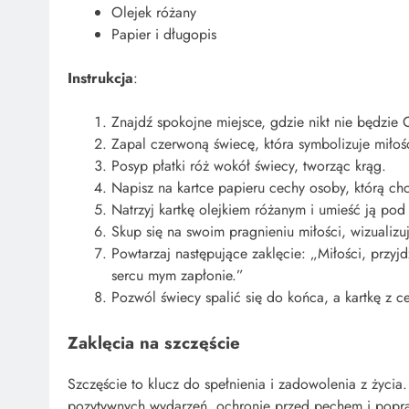
Olejek różany
Papier i długopis
Instrukcja
:
Znajdź spokojne miejsce, gdzie nikt nie będzie 
Zapal czerwoną świecę, która symbolizuje miłość
Posyp płatki róż wokół świecy, tworząc krąg.
Napisz na kartce papieru cechy osoby, którą ch
Natrzyj kartkę olejkiem różanym i umieść ją pod
Skup się na swoim pragnieniu miłości, wizualizu
Powtarzaj następujące zaklęcie: „Miłości, przyjd
sercu mym zapłonie.”
Pozwól świecy spalić się do końca, a kartkę z
Zaklęcia na szczęście
Szczęście to klucz do spełnienia i zadowolenia z życi
pozytywnych wydarzeń, ochronie przed pechem i popr