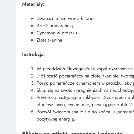
Materiały
:
Dwanaście czerwonych świec
Sześć pomarańczy
Cynamon w proszku
Złota tkanina
Instrukcja
:
W przeddzień Nowego Roku zapal dwanaście cze
Ułóż sześć pomarańczy na złotej tkaninie, tworz
Posyp pomarańcze cynamonem w proszku, aby pr
Skup się na swoich pragnieniach na nadchodzący 
Powtarzaj następujące zaklęcie: „Szczęście i 
płoniesz jasno, cynamonie, przyciągasz obfitość
Pozwól świecom spalić się do końca, a pomara
pozytywną energią.
Eliksiry na miłość, szczęście i zdrowie