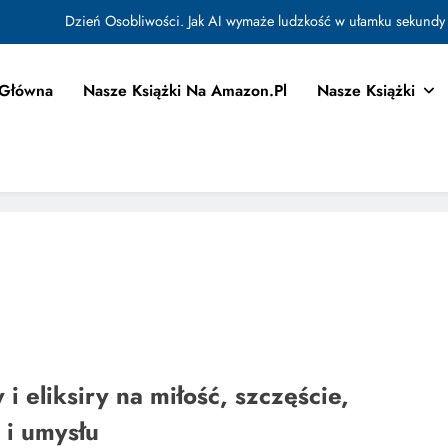
Dzień Osobliwości. Jak AI wymaże ludzkość w ułamku sekundy
Jak Budować Myślokształty Powodzenia
 Główna
Nasze Książki Na Amazon.pl
Nasze Książki
tować i Aktywować Myślokształty dla Osiągania Celów w Codziennym Życiu
Doktryna Kwantowa: Olśnienie. Intuicja jako system
Dzień Osobliwości. Jak AI wymaże ludzkość w ułamku sekundy
Jak Budować Myślokształty Powodzenia
tować i Aktywować Myślokształty dla Osiągania Celów w Codziennym Życiu
i eliksiry na miłość, szczęście,
 i umysłu