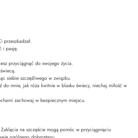
Ci przeszkadzał.
 i pasję.
cesz przyciągnąć do swojego życia.
 świecą.
jąc siebie szczęśliwego w związku.
ź do mnie, jak róża kwitnie w blasku świecy, niechaj miłość w
 cechami zachowaj w bezpiecznym miejscu.
a. Zaklęcia na szczęście mogą pomóc w przyciągnięciu
awie ogólnego dobrostanu.