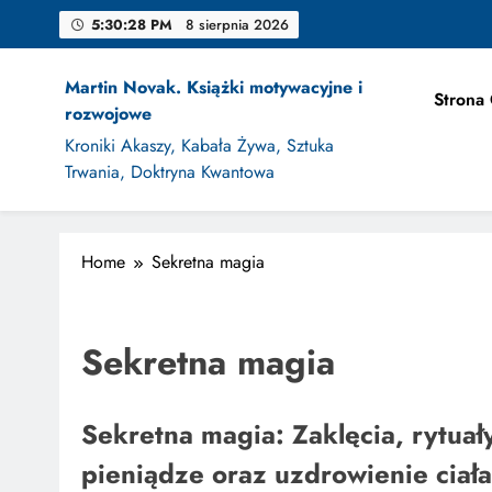
Skip
5:30:29 PM
8 sierpnia 2026
to
content
Martin Novak. Książki motywacyjne i
Strona
rozwojowe
Jak Projek
Kroniki Akaszy, Kabała Żywa, Sztuka
Trwania, Doktryna Kwantowa
Home
Sekretna magia
Jak Projek
Sekretna magia
Sekretna magia: Zaklęcia, rytuały 
pieniądze oraz uzdrowienie ciała