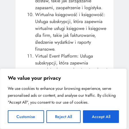
dostaw, takie jak zarządzanie
zapasami, zaopatrzenie i logistyka.
Wirtualna księgowość i księgowość:
Usługa subskrypcji, która zapewnia
wirtualne usługi księgowe i księgowe
dla firm, takie jak fakturowanie,
śledzenie wydatków i raporty
finansowe.
Virtual Event Platform: Usługa
subskrypcji, która zapewnia
narzędzia do zarządzania wirtualnymi
wydarzeniami, zasoby i wsparcie dla
We value your privacy
firm, takie jak hosting webinarów,
We use cookies to enhance your browsing experience, serve
rejestracja wydarzeń i analizy.
personalised ads or content, and analyse our traffic. By clicking
Workforce Management Platform:
"Accept All", you consent to our use of cookies.
Usługa subskrypcji, która zapewnia
firmom narzędzia i zasoby do
Customise
Reject All
Accept All
zarządzania pracownikami, takie jak
śledzenie czasu, planowanie i