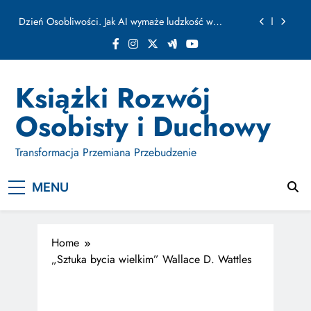
ułamku sekundy
Skip
Jak Budować Myślokształty Powodzenia
to
content
Jak Projektować i Aktywować Myślokształty dla
Osiągania Celów w Codziennym Życiu
Doktryna Kwantowa: Olśnienie. Intuicja jako system
Książki Rozwój
Dzień Osobliwości. Jak AI wymaże ludzkość w
Osobisty i Duchowy
ułamku sekundy
Jak Budować Myślokształty Powodzenia
Transformacja Przemiana Przebudzenie
Jak Projektować i Aktywować Myślokształty dla
Osiągania Celów w Codziennym Życiu
MENU
Home
„Sztuka bycia wielkim” Wallace D. Wattles