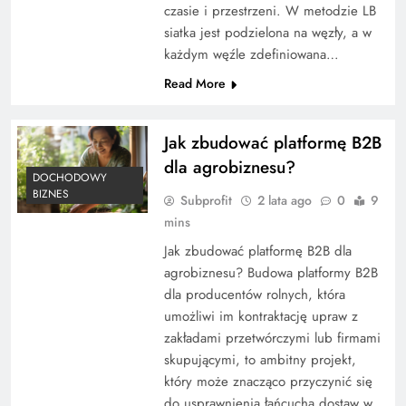
czasie i przestrzeni. W metodzie LB
siatka jest podzielona na węzły, a w
każdym węźle zdefiniowana…
Read More
Jak zbudować platformę B2B
dla agrobiznesu?
DOCHODOWY
BIZNES
Subprofit
2 lata ago
0
9
mins
Jak zbudować platformę B2B dla
agrobiznesu? Budowa platformy B2B
dla producentów rolnych, która
umożliwi im kontraktację upraw z
zakładami przetwórczymi lub firmami
skupującymi, to ambitny projekt,
który może znacząco przyczynić się
do usprawnienia łańcucha dostaw w