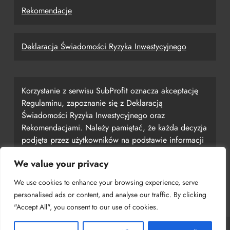
Rekomendacje
Deklaracja Świadomości Ryzyka Inwestycyjnego
Korzystanie z serwisu SubProfit oznacza akceptację
Regulaminu, zapoznanie się z Deklaracją
Świadomości Ryzyka Inwestycyjnego oraz
Rekomendacjami. Należy pamiętać, że każda decyzja
podjęta przez użytkowników na podstawie informacji
uzyskanych z serwisu jest ich własną
We value your privacy
odpowiedzialnością, a serwis SubProfit nie ponosi za
nią odpowiedzialności.
We use cookies to enhance your browsing experience, serve
personalised ads or content, and analyse our traffic. By clicking
"Accept All", you consent to our use of cookies.