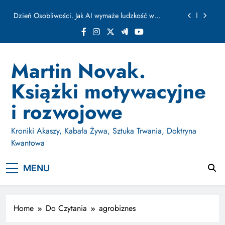
ułamku sekundy
Skip
Jak Budować Myślokształty Powodzenia
to
content
Jak Projektować i Aktywować Myślokształty dla
Osiągania Celów w Codziennym Życiu
Doktryna Kwantowa: Olśnienie. Intuicja jako system
Martin Novak.
Dzień Osobliwości. Jak AI wymaże ludzkość w
Książki motywacyjne
ułamku sekundy
Jak Budować Myślokształty Powodzenia
i rozwojowe
Jak Projektować i Aktywować Myślokształty dla
Osiągania Celów w Codziennym Życiu
Kroniki Akaszy, Kabała Żywa, Sztuka Trwania, Doktryna
Kwantowa
MENU
Home
Do Czytania
agrobiznes