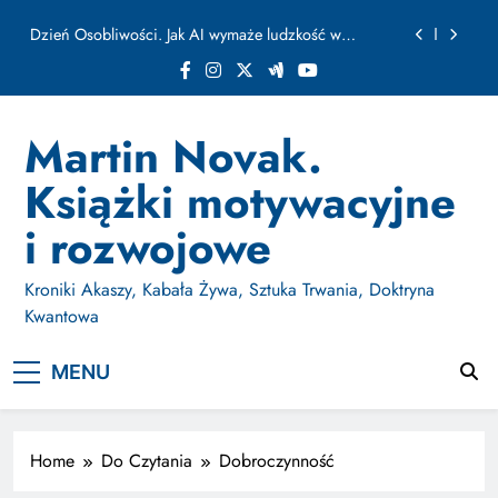
ułamku sekundy
Skip
Jak Budować Myślokształty Powodzenia
to
content
Jak Projektować i Aktywować Myślokształty dla
Osiągania Celów w Codziennym Życiu
Doktryna Kwantowa: Olśnienie. Intuicja jako system
Martin Novak.
Dzień Osobliwości. Jak AI wymaże ludzkość w
Książki motywacyjne
ułamku sekundy
Jak Budować Myślokształty Powodzenia
i rozwojowe
Jak Projektować i Aktywować Myślokształty dla
Osiągania Celów w Codziennym Życiu
Kroniki Akaszy, Kabała Żywa, Sztuka Trwania, Doktryna
Kwantowa
MENU
Home
Do Czytania
Dobroczynność