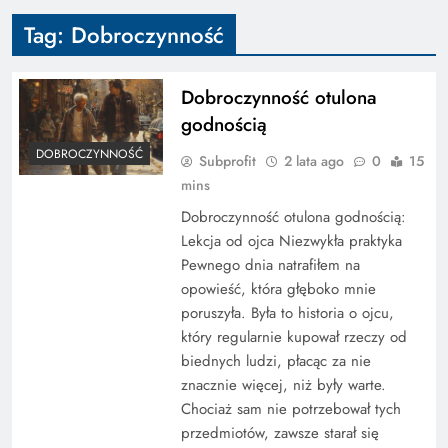
Tag:
Dobroczynność
Dobroczynność otulona
godnością
DOBROCZYNNOŚĆ
Subprofit
2 lata ago
0
15
mins
Dobroczynność otulona godnością:
Lekcja od ojca Niezwykła praktyka
Pewnego dnia natrafiłem na
opowieść, która głęboko mnie
poruszyła. Była to historia o ojcu,
który regularnie kupował rzeczy od
biednych ludzi, płacąc za nie
znacznie więcej, niż były warte.
Chociaż sam nie potrzebował tych
przedmiotów, zawsze starał się