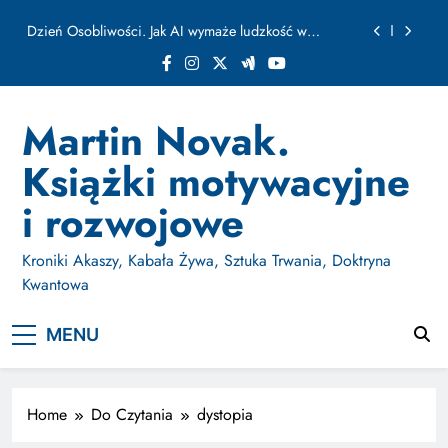
ułamku sekundy
Skip
Jak Budować Myślokształty Powodzenia
to
content
Jak Projektować i Aktywować Myślokształty dla
Osiągania Celów w Codziennym Życiu
Doktryna Kwantowa: Olśnienie. Intuicja jako system
Martin Novak.
Dzień Osobliwości. Jak AI wymaże ludzkość w
Książki motywacyjne
ułamku sekundy
Jak Budować Myślokształty Powodzenia
i rozwojowe
Jak Projektować i Aktywować Myślokształty dla
Osiągania Celów w Codziennym Życiu
Kroniki Akaszy, Kabała Żywa, Sztuka Trwania, Doktryna
Kwantowa
MENU
Home
Do Czytania
dystopia