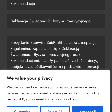
Rekomendacje
Deklaracja Świadomości Ryzyka Inwestycyjnego
Korzystanie z serwisu SubProfit oznacza akceptację
Regulaminu, zapoznanie się z Deklaracją
Świadomości Ryzyka Inwestycyjnego oraz
Rekomendacjami. Należy pamiętać, że każda decyzja
podjęta przez użytkowników na podstawie informacji
uzyskanych z serwisu jest ich własną
We value your privacy
odpowiedzialnością, a serwis SubProfit nie ponosi za
nią odpowiedzialności.
We use cookies to enhance your browsing experience, serve
personalised ads or content, and analyse our traffic. By clicking
"Accept All", you consent to our use of cookies.
Customise
Reject All
Accept All