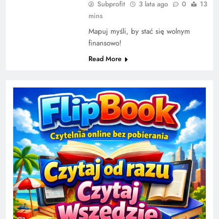
Subprofit
3 lata ago
0
13
mins
Mapuj myśli, by stać się wolnym
finansowo!
Read More