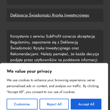
Deklaracja Świadomości Ryzyka Inwestycyjnego
Korzystanie z serwisu SubProfit oznacza akceptację
Regulaminu, zapoznanie się z Deklaracją
Świadomości Ryzyka Inwestycyjnego oraz
Rekomendacjami. Należy pamiętać, że każda decyzja
podjęta przez użytkowników na podstawie informacji
uzyskanych z serwisu jest ich własną
We value your privacy
odpowiedzialnością, a serwis SubProfit nie ponosi za
nią odpowiedzialności.
We use cookies to enhance your browsing experience, serve
personalised ads or content, and analyse our traffic. By clicking
"Accept All", you consent to our use of cookies.
Customise
Reject All
Accept All
Copyright © 2024 SubProfit Powered By
.
BlazeThemes