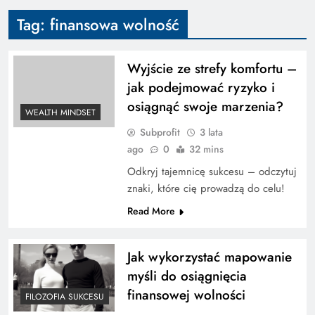
Tag:
finansowa wolność
Wyjście ze strefy komfortu –
jak podejmować ryzyko i
osiągnąć swoje marzenia?
WEALTH MINDSET
Subprofit
3 lata
ago
0
32 mins
Odkryj tajemnicę sukcesu – odczytuj
znaki, które cię prowadzą do celu!
Read More
Jak wykorzystać mapowanie
myśli do osiągnięcia
finansowej wolności
FILOZOFIA SUKCESU