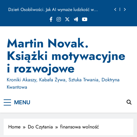
ułamku sekundy
Skip
Jak Budować Myślokształty Powodzenia
to
content
Jak Projektować i Aktywować Myślokształty dla
Osiągania Celów w Codziennym Życiu
Doktryna Kwantowa: Olśnienie. Intuicja jako system
Martin Novak.
Dzień Osobliwości. Jak AI wymaże ludzkość w
Książki motywacyjne
ułamku sekundy
Jak Budować Myślokształty Powodzenia
i rozwojowe
Jak Projektować i Aktywować Myślokształty dla
Osiągania Celów w Codziennym Życiu
Kroniki Akaszy, Kabała Żywa, Sztuka Trwania, Doktryna
Kwantowa
MENU
Home
Do Czytania
finansowa wolność