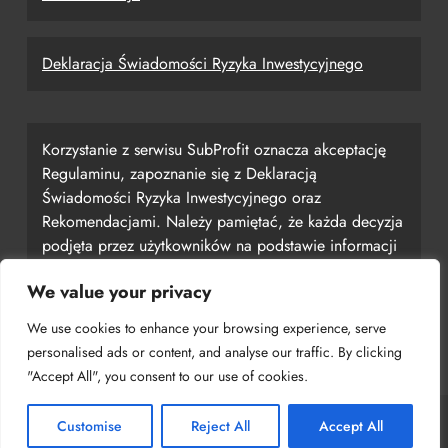
Deklaracja Świadomości Ryzyka Inwestycyjnego
Korzystanie z serwisu SubProfit oznacza akceptację
Regulaminu, zapoznanie się z Deklaracją
Świadomości Ryzyka Inwestycyjnego oraz
Rekomendacjami. Należy pamiętać, że każda decyzja
podjęta przez użytkowników na podstawie informacji
uzyskanych z serwisu jest ich własną
We value your privacy
odpowiedzialnością, a serwis SubProfit nie ponosi za
nią odpowiedzialności.
We use cookies to enhance your browsing experience, serve
personalised ads or content, and analyse our traffic. By clicking
"Accept All", you consent to our use of cookies.
Customise
Reject All
Accept All
Copyright © 2024 SubProfit Powered By
.
BlazeThemes