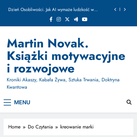
ułamku sekundy
Skip
Jak Budować Myślokształty Powodzenia
to
content
Jak Projektować i Aktywować Myślokształty dla
Osiągania Celów w Codziennym Życiu
Doktryna Kwantowa: Olśnienie. Intuicja jako system
Martin Novak.
Dzień Osobliwości. Jak AI wymaże ludzkość w
Książki motywacyjne
ułamku sekundy
Jak Budować Myślokształty Powodzenia
i rozwojowe
Jak Projektować i Aktywować Myślokształty dla
Osiągania Celów w Codziennym Życiu
Kroniki Akaszy, Kabała Żywa, Sztuka Trwania, Doktryna
Kwantowa
MENU
Home
Do Czytania
kreowanie marki