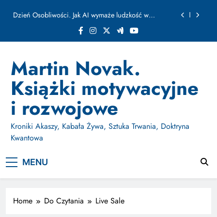
ułamku sekundy
Skip
Jak Budować Myślokształty Powodzenia
to
content
Jak Projektować i Aktywować Myślokształty dla
Osiągania Celów w Codziennym Życiu
Doktryna Kwantowa: Olśnienie. Intuicja jako system
Martin Novak.
Dzień Osobliwości. Jak AI wymaże ludzkość w
Książki motywacyjne
ułamku sekundy
Jak Budować Myślokształty Powodzenia
i rozwojowe
Jak Projektować i Aktywować Myślokształty dla
Osiągania Celów w Codziennym Życiu
Kroniki Akaszy, Kabała Żywa, Sztuka Trwania, Doktryna
Kwantowa
MENU
Home
Do Czytania
Live Sale