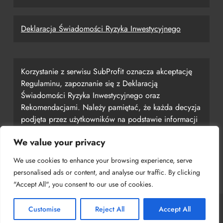
Deklaracja Świadomości Ryzyka Inwestycyjnego
Korzystanie z serwisu SubProfit oznacza akceptację
Regulaminu, zapoznanie się z Deklaracją
Świadomości Ryzyka Inwestycyjnego oraz
Rekomendacjami. Należy pamiętać, że każda decyzja
podjęta przez użytkowników na podstawie informacji
uzyskanych z serwisu jest ich własną
We value your privacy
odpowiedzialnością, a serwis SubProfit nie ponosi za
nią odpowiedzialności.
We use cookies to enhance your browsing experience, serve
personalised ads or content, and analyse our traffic. By clicking
"Accept All", you consent to our use of cookies.
Customise
Reject All
Accept All
Copyright © 2024 SubProfit Powered By
.
BlazeThemes