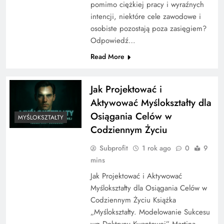
pomimo ciężkiej pracy i wyraźnych
intencji, niektóre cele zawodowe i
osobiste pozostają poza zasięgiem?
Odpowiedź…
Read More
Jak Projektować i
Aktywować Myślokształty dla
Osiągania Celów w
MYŚLOKSZTAŁTY
Codziennym Życiu
Subprofit
1 rok ago
0
9
mins
Jak Projektować i Aktywować
Myślokształty dla Osiągania Celów w
Codziennym Życiu Książka
„Myślokształty. Modelowanie Sukcesu
wg Doktryny Kwantowej” Martina