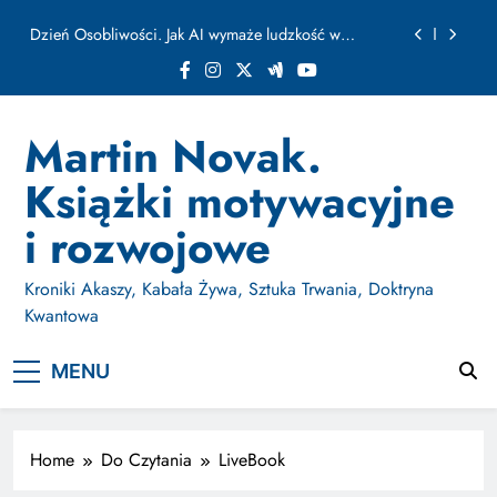
ułamku sekundy
Skip
Jak Budować Myślokształty Powodzenia
to
content
Jak Projektować i Aktywować Myślokształty dla
Osiągania Celów w Codziennym Życiu
Doktryna Kwantowa: Olśnienie. Intuicja jako system
Martin Novak.
Dzień Osobliwości. Jak AI wymaże ludzkość w
Książki motywacyjne
ułamku sekundy
Jak Budować Myślokształty Powodzenia
i rozwojowe
Jak Projektować i Aktywować Myślokształty dla
Osiągania Celów w Codziennym Życiu
Kroniki Akaszy, Kabała Żywa, Sztuka Trwania, Doktryna
Kwantowa
MENU
Home
Do Czytania
LiveBook