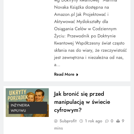
Novaka Książka dostępna na
Amazon.pl Jak Projektować i
Aktywować Myślokształty dla
Osiągania Celów w Codziennym
Życiu: Przewodnik po Doktrynie
Kwantowej Współczesny świat często
skłania nas do wiary, że rzeczywistość
jest zewnętrzna i niezależna od nas,
a…
Read More
Jak bronić się przed
manipulacją w świecie
INŻYNIERIA
cyfrowym?
WPŁYWU
Subprofit
1 rok ago
0
9
mins