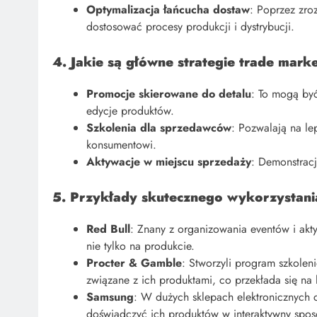
Optymalizacja łańcucha dostaw
: Poprzez zro
dostosować procesy produkcji i dystrybucji.
4. Jakie są główne strategie trade mark
Promocje skierowane do detalu
: To mogą być
edycje produktów.
Szkolenia dla sprzedawców
: Pozwalają na le
konsumentowi.
Aktywacje w miejscu sprzedaży
: Demonstracj
5. Przykłady skutecznego wykorzystani
Red Bull
: Znany z organizowania eventów i akty
nie tylko na produkcie.
Procter & Gamble
: Stworzyli program szkole
związane z ich produktami, co przekłada się na 
Samsung
: W dużych sklepach elektronicznych c
doświadczyć ich produktów w interaktywny spos