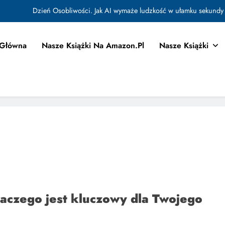
Dzień Osobliwości. Jak AI wymaże ludzkość w ułamku sekundy
Jak Budować Myślokształty Powodzenia
 Główna
Nasze Książki Na Amazon.pl
Nasze Książki
tować i Aktywować Myślokształty dla Osiągania Celów w Codziennym Życiu
Doktryna Kwantowa: Olśnienie. Intuicja jako system
Dzień Osobliwości. Jak AI wymaże ludzkość w ułamku sekundy
Jak Budować Myślokształty Powodzenia
tować i Aktywować Myślokształty dla Osiągania Celów w Codziennym Życiu
dlaczego jest kluczowy dla Twojego