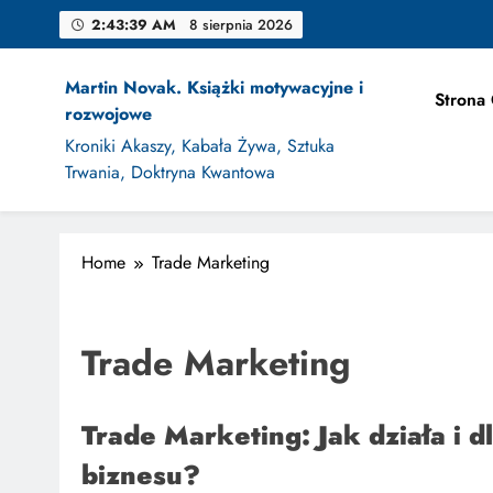
Skip
2:43:40 AM
8 sierpnia 2026
to
content
Martin Novak. Książki motywacyjne i
Strona
rozwojowe
Jak Projek
Kroniki Akaszy, Kabała Żywa, Sztuka
Trwania, Doktryna Kwantowa
Home
Trade Marketing
Jak Projek
Trade Marketing
Trade Marketing: Jak działa i 
biznesu?