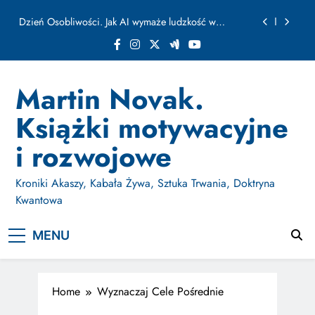
ułamku sekundy
Skip
Jak Budować Myślokształty Powodzenia
to
content
Jak Projektować i Aktywować Myślokształty dla
Osiągania Celów w Codziennym Życiu
Doktryna Kwantowa: Olśnienie. Intuicja jako system
Martin Novak.
Dzień Osobliwości. Jak AI wymaże ludzkość w
Książki motywacyjne
ułamku sekundy
Jak Budować Myślokształty Powodzenia
i rozwojowe
Jak Projektować i Aktywować Myślokształty dla
Osiągania Celów w Codziennym Życiu
Kroniki Akaszy, Kabała Żywa, Sztuka Trwania, Doktryna
Kwantowa
MENU
Home
Wyznaczaj Cele Pośrednie