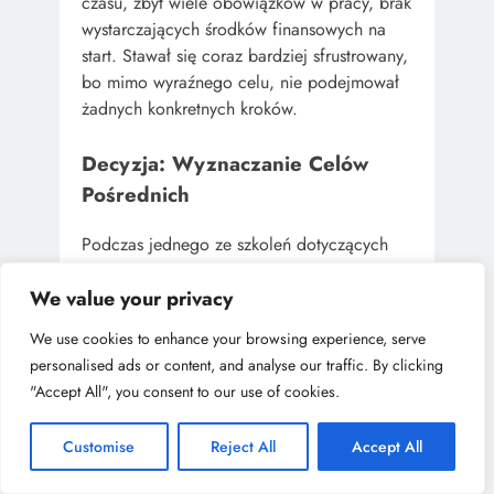
czasu, zbyt wiele obowiązków w pracy, brak
wystarczających środków finansowych na
start. Stawał się coraz bardziej sfrustrowany,
bo mimo wyraźnego celu, nie podejmował
żadnych konkretnych kroków.
Decyzja: Wyznaczanie Celów
Pośrednich
Podczas jednego ze szkoleń dotyczących
rozwoju osobistego, Piotr dowiedział się o
koncepcji
wyznaczania celów
We value your privacy
pośrednich
. Zrozumiał, że aby osiągnąć
We use cookies to enhance your browsing experience, serve
swój główny cel, musi podzielić go na
personalised ads or content, and analyse our traffic. By clicking
mniejsze kroki, które będą bardziej
"Accept All", you consent to our use of cookies.
osiągalne i mniej przytłaczające. Postanowił
zbudować plan działania, który opierał się
Customise
Reject All
Accept All
na celach pośrednich, z jasno określonymi
terminami realizacji.