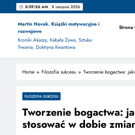
Skip
5:39:27 AM
8 sierpnia 2026
to
content
Martin Novak. Książki motywacyjne i
Strona
rozwojowe
Jak Projek
Kroniki Akaszy, Kabała Żywa, Sztuka
Trwania, Doktryna Kwantowa
Home
Filozofia sukcesu
Tworzenie bogactwa: jaki
Jak Projek
FILOZOFIA SUKCESU
Tworzenie bogactwa: jak
stosować w dobie zmian