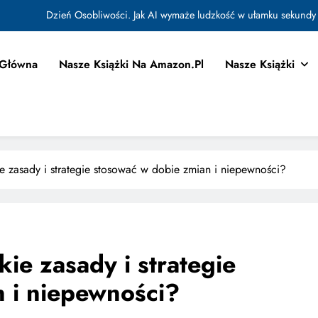
Dzień Osobliwości. Jak AI wymaże ludzkość w ułamku sekundy
Jak Budować Myślokształty Powodzenia
 Główna
Nasze Książki Na Amazon.pl
Nasze Książki
tować i Aktywować Myślokształty dla Osiągania Celów w Codziennym Życiu
Doktryna Kwantowa: Olśnienie. Intuicja jako system
Dzień Osobliwości. Jak AI wymaże ludzkość w ułamku sekundy
Jak Budować Myślokształty Powodzenia
e zasady i strategie stosować w dobie zmian i niepewności?
tować i Aktywować Myślokształty dla Osiągania Celów w Codziennym Życiu
ie zasady i strategie
 i niepewności?