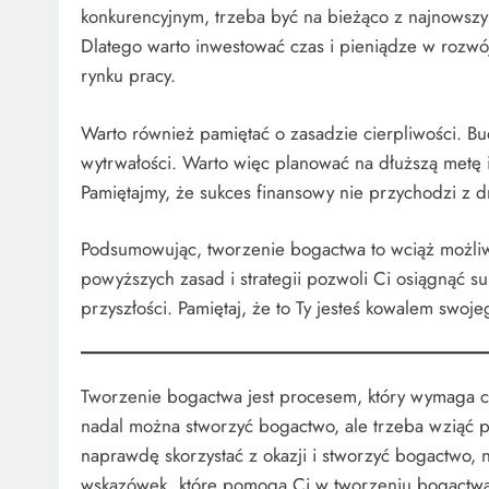
konkurencyjnym, trzeba być na bieżąco z najnowszym
Dlatego warto inwestować czas i pieniądze w rozwó
rynku pracy.
Warto również pamiętać o zasadzie cierpliwości. B
wytrwałości. Warto więc planować na dłuższą metę i 
Pamiętajmy, że sukces finansowy nie przychodzi z d
Podsumowując, tworzenie bogactwa to wciąż możliw
powyższych zasad i strategii pozwoli Ci osiągnąć s
przyszłości. Pamiętaj, że to Ty jesteś kowalem swojeg
Tworzenie bogactwa jest procesem, który wymaga cz
nadal można stworzyć bogactwo, ale trzeba wziąć 
naprawdę skorzystać z okazji i stworzyć bogactwo, n
wskazówek, które pomogą Ci w tworzeniu bogactwa 