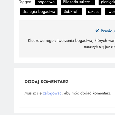
Tagged:
bogactwo
Filozofia sukcesu
pieniąd
strategia bogactwa
SubProfit
sukces
two
Nawigacja
Previou
wpisu
Kluczowe reguły tworzenia bogactwa, których war
nauczyć się już dz
DODAJ KOMENTARZ
Musisz się
zalogować
, aby móc dodać komentarz.