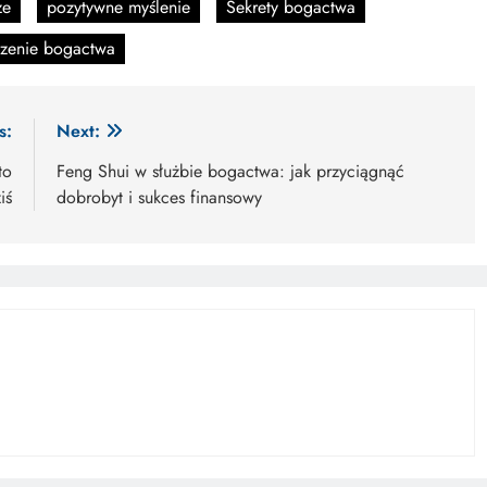
ze
pozytywne myślenie
Sekrety bogactwa
rzenie bogactwa
s:
Next:
to
Feng Shui w służbie bogactwa: jak przyciągnąć
iś
dobrobyt i sukces finansowy