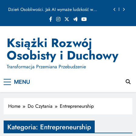
ułamku sekundy
Skip
Jak Budować Myślokształty Powodzenia
to
content
Jak Projektować i Aktywować Myślokształty dla
Osiągania Celów w Codziennym Życiu
Doktryna Kwantowa: Olśnienie. Intuicja jako system
Książki Rozwój
Dzień Osobliwości. Jak AI wymaże ludzkość w
Osobisty i Duchowy
ułamku sekundy
Jak Budować Myślokształty Powodzenia
Transformacja Przemiana Przebudzenie
Jak Projektować i Aktywować Myślokształty dla
Osiągania Celów w Codziennym Życiu
MENU
Home
Do Czytania
Entrepreneurship
Kategoria:
Entrepreneurship