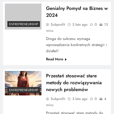
Genialny Pomysł na Biznes w
2024
Subprofit
3 lata ago
0
13
ENTREPRENEURSHIP
mins
Droga do sukcesu wymaga
wprowadzenia konkretnych strategii i
działań!
Read More
Przestań stosować stare
metody do rozwiązywania
nowych problemów
ENTREPRENEURSHIP
Subprofit
3 lata ago
0
4
mins
Przestań stosować stare metody do