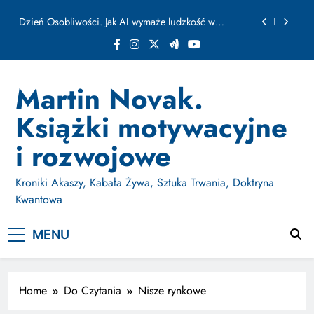
ułamku sekundy
Skip
Jak Budować Myślokształty Powodzenia
to
content
Jak Projektować i Aktywować Myślokształty dla
Osiągania Celów w Codziennym Życiu
Doktryna Kwantowa: Olśnienie. Intuicja jako system
Martin Novak.
Dzień Osobliwości. Jak AI wymaże ludzkość w
Książki motywacyjne
ułamku sekundy
Jak Budować Myślokształty Powodzenia
i rozwojowe
Jak Projektować i Aktywować Myślokształty dla
Osiągania Celów w Codziennym Życiu
Kroniki Akaszy, Kabała Żywa, Sztuka Trwania, Doktryna
Kwantowa
MENU
Home
Do Czytania
Nisze rynkowe