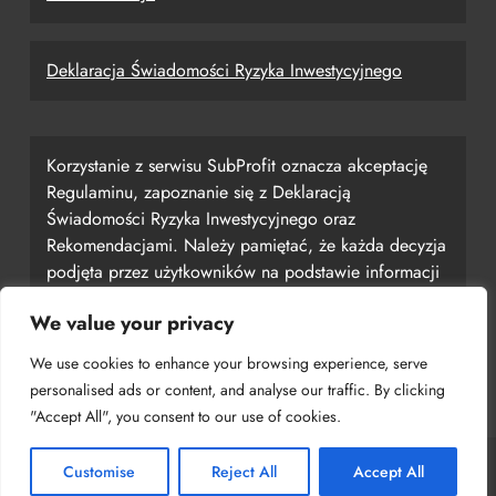
Deklaracja Świadomości Ryzyka Inwestycyjnego
Korzystanie z serwisu SubProfit oznacza akceptację
Regulaminu, zapoznanie się z Deklaracją
Świadomości Ryzyka Inwestycyjnego oraz
Rekomendacjami. Należy pamiętać, że każda decyzja
podjęta przez użytkowników na podstawie informacji
uzyskanych z serwisu jest ich własną
We value your privacy
odpowiedzialnością, a serwis SubProfit nie ponosi za
nią odpowiedzialności.
We use cookies to enhance your browsing experience, serve
personalised ads or content, and analyse our traffic. By clicking
"Accept All", you consent to our use of cookies.
Customise
Reject All
Accept All
Copyright © 2024 SubProfit Powered By
.
BlazeThemes