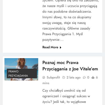
życiem. Opiera się ono na założeniu,
że nasze myśli i uczucia przyciągają
do nas podobne doświadczenia.
Innymi słowy, to na co skupiamy
swoją uwagę, staje się naszą
rzeczywistością. Główne zasady
Prawa Przyciągania 1. Myśl
pozytywnie:…
Read More
Poznaj moc Prawa
Przyciągania z Joe Vitale’em
PRAWO
PRZYCIĄGANIA
Subprofit
2 lata ago
0
6
mins
Czy chciałbyś uwolnić się od
ograniczeń i osiągnąć sukces w
życiu? Jeśli tak, to wyjątkowe