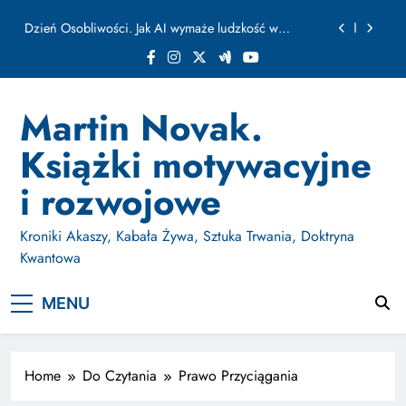
ułamku sekundy
Skip
Jak Budować Myślokształty Powodzenia
to
content
Jak Projektować i Aktywować Myślokształty dla
Osiągania Celów w Codziennym Życiu
Doktryna Kwantowa: Olśnienie. Intuicja jako system
Martin Novak.
Dzień Osobliwości. Jak AI wymaże ludzkość w
Książki motywacyjne
ułamku sekundy
Jak Budować Myślokształty Powodzenia
i rozwojowe
Jak Projektować i Aktywować Myślokształty dla
Osiągania Celów w Codziennym Życiu
Kroniki Akaszy, Kabała Żywa, Sztuka Trwania, Doktryna
Kwantowa
MENU
Home
Do Czytania
Prawo Przyciągania