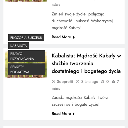
mins
Zmień swoje życie, połącząc
duchowość i sukces! Wykorzystaj
mądrość Kabały!
Read More
FILOZOFIA SUKCESU
KABALISTA
PRAWO
Kabalista: Mądrość Kabały w
PRZYCIĄGANIA
służbie tworzenia
SEKRETY
dostatniego i bogatego życia
BOGACTWA
Subprofit
3 lata ago
0
7
mins
Zasada mądrości Kabały: twórz
szczęśliwe i bogate życie!
Read More