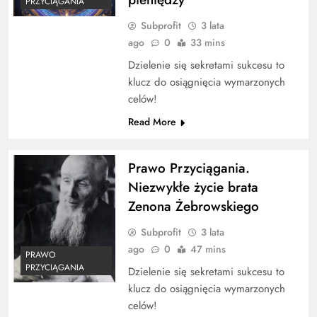
PRZYCIĄGANIA
Subprofit
3 lata
ago
0
33 mins
Dzielenie się sekretami sukcesu to
klucz do osiągnięcia wymarzonych
celów!
Read More
Prawo Przyciągania.
Niezwykłe życie brata
Zenona Żebrowskiego
Subprofit
3 lata
ago
0
47 mins
PRAWO
PRZYCIĄGANIA
Dzielenie się sekretami sukcesu to
klucz do osiągnięcia wymarzonych
celów!