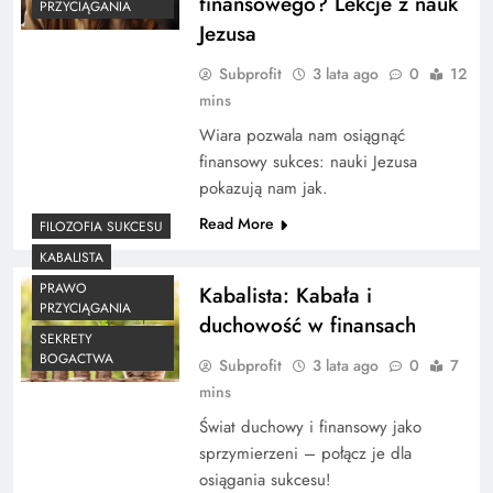
finansowego? Lekcje z nauk
PRZYCIĄGANIA
Jezusa
Subprofit
3 lata ago
0
12
mins
Wiara pozwala nam osiągnąć
finansowy sukces: nauki Jezusa
pokazują nam jak.
Read More
FILOZOFIA SUKCESU
KABALISTA
PRAWO
Kabalista: Kabała i
PRZYCIĄGANIA
duchowość w finansach
SEKRETY
BOGACTWA
Subprofit
3 lata ago
0
7
mins
Świat duchowy i finansowy jako
sprzymierzeni – połącz je dla
osiągania sukcesu!