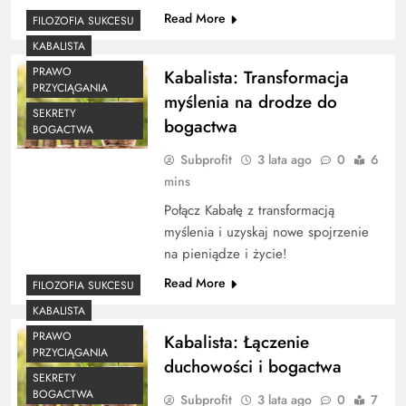
Read More
FILOZOFIA SUKCESU
KABALISTA
PRAWO
Kabalista: Transformacja
PRZYCIĄGANIA
myślenia na drodze do
SEKRETY
bogactwa
BOGACTWA
Subprofit
3 lata ago
0
6
mins
Połącz Kabałę z transformacją
myślenia i uzyskaj nowe spojrzenie
na pieniądze i życie!
Read More
FILOZOFIA SUKCESU
KABALISTA
PRAWO
Kabalista: Łączenie
PRZYCIĄGANIA
duchowości i bogactwa
SEKRETY
BOGACTWA
Subprofit
3 lata ago
0
7