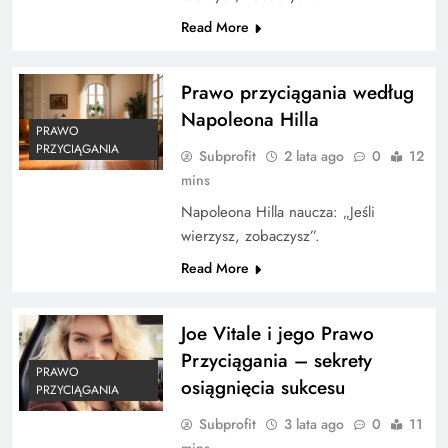
Read More
Prawo przyciągania według
Napoleona Hilla
PRAWO
PRZYCIĄGANIA
Subprofit
2 lata ago
0
12
mins
Napoleona Hilla naucza: „Jeśli
wierzysz, zobaczysz”.
Read More
Joe Vitale i jego Prawo
Przyciągania – sekrety
PRAWO
osiągnięcia sukcesu
PRZYCIĄGANIA
Subprofit
3 lata ago
0
11
mins