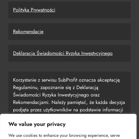
Polityka Prywatności
Rekomendacje
Deklaracja Świadomości Ryzyka Inwestycyjnego
Korzystanie z serwisu SubProfit oznacza akceptację
Regulaminu, zapoznanie się z Deklaracją
Świadomości Ryzyka Inwestycyjnego oraz
Rekomendacjami. Należy pamiętać, że każda decyzja
podjęta przez użytkowników na podstawie informacji
uzyskanych z serwisu jest ich własną
We value your privacy
odpowiedzialnością, a serwis SubProfit nie ponosi za
nią odpowiedzialności.
We use cookies to enhance your browsing experience, serve