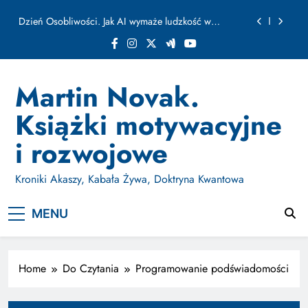
ułamku sekundy
Skip
Jak Budować Myślokształty Powodzenia
to
content
Jak Projektować i Aktywować Myślokształty dla
Osiągania Celów w Codziennym Życiu
Doktryna Kwantowa: Olśnienie. Intuicja jako system
Martin Novak.
Dzień Osobliwości. Jak AI wymaże ludzkość w
Książki motywacyjne
ułamku sekundy
Jak Budować Myślokształty Powodzenia
i rozwojowe
Jak Projektować i Aktywować Myślokształty dla
Osiągania Celów w Codziennym Życiu
Kroniki Akaszy, Kabała Żywa, Doktryna Kwantowa
MENU
Home
Do Czytania
Programowanie podświadomości