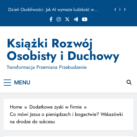
ułamku sekundy
Skip
Jak Budować Myślokształty Powodzenia
to
content
Jak Projektować i Aktywować Myślokształty dla
Osiągania Celów w Codziennym Życiu
Doktryna Kwantowa: Olśnienie. Intuicja jako system
Książki Rozwój
Dzień Osobliwości. Jak AI wymaże ludzkość w
Osobisty i Duchowy
ułamku sekundy
Jak Budować Myślokształty Powodzenia
Transformacja Przemiana Przebudzenie
Jak Projektować i Aktywować Myślokształty dla
Osiągania Celów w Codziennym Życiu
MENU
Home
Dodatkowe zyski w firmie
Co mówi Jezus o pieniądzach i bogactwie? Wskazówki
na drodze do sukcesu