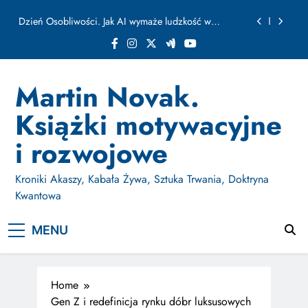
ułamku sekundy
Skip
Jak Budować Myślokształty Powodzenia
to
content
Jak Projektować i Aktywować Myślokształty dla
Osiągania Celów w Codziennym Życiu
Doktryna Kwantowa: Olśnienie. Intuicja jako system
Martin Novak.
Dzień Osobliwości. Jak AI wymaże ludzkość w
Książki motywacyjne
ułamku sekundy
Jak Budować Myślokształty Powodzenia
i rozwojowe
Jak Projektować i Aktywować Myślokształty dla
Osiągania Celów w Codziennym Życiu
Kroniki Akaszy, Kabała Żywa, Sztuka Trwania, Doktryna
Kwantowa
MENU
Home
Gen Z i redefinicja rynku dóbr luksusowych