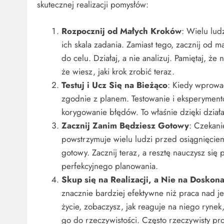
skutecznej realizacji pomysłów:
Rozpocznij od Małych Kroków
: Wielu lud
ich skala zadania. Zamiast tego, zacznij od m
do celu. Działaj, a nie analizuj. Pamiętaj, ż
że wiesz, jaki krok zrobić teraz.
Testuj i Ucz Się na Bieżąco
: Kiedy wprowad
zgodnie z planem. Testowanie i eksperyment
korygowanie błędów. To właśnie dzięki dział
Zacznij Zanim Będziesz Gotowy
: Czekani
powstrzymuje wielu ludzi przed osiągnięciem
gotowy. Zacznij teraz, a resztę nauczysz się 
perfekcyjnego planowania.
Skup się na Realizacji, a Nie na Doskona
znacznie bardziej efektywne niż praca nad 
życie, zobaczysz, jak reaguje na niego rynek
go do rzeczywistości. Często rzeczywisty pro