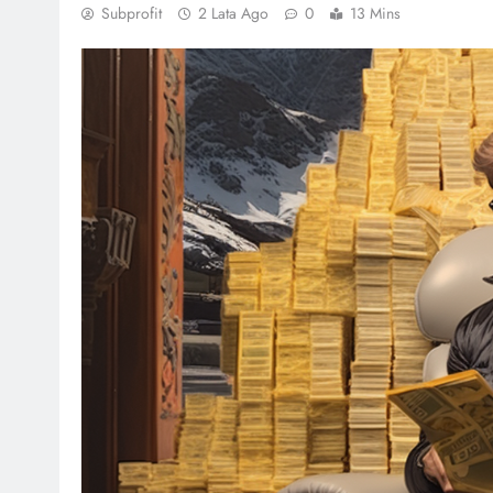
Subprofit
2 Lata Ago
0
13 Mins