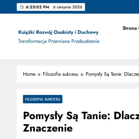
Skip
6:25:03 PM
6 sierpnia 2026
to
content
Jak Projek
Strona
Książki Rozwój Osobisty i Duchowy
Transformacja Przemiana Przebudzenie
Jak Projek
Home
Filozofia sukcesu
Pomysły Są Tanie: Dlacz
FILOZOFIA SUKCESU
Pomysły Są Tanie: Dlac
Znaczenie