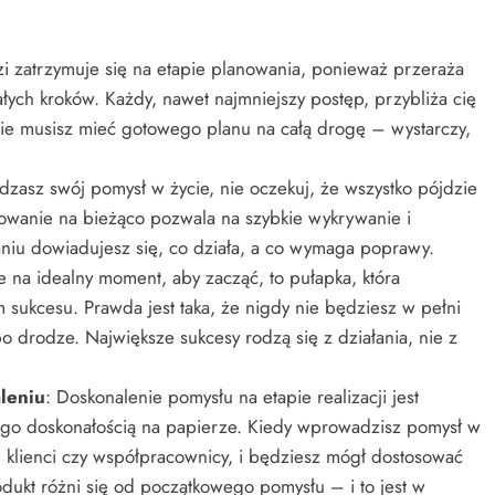
zi zatrzymuje się na etapie planowania, ponieważ przeraża
ałych kroków. Każdy, nawet najmniejszy postęp, przybliża cię
e nie musisz mieć gotowego planu na całą drogę – wystarczy,
zasz swój pomysł w życie, nie oczekuj, że wszystko pójdzie
owanie na bieżąco pozwala na szybkie wykrywanie i
aniu dowiadujesz się, co działa, a co wymaga poprawy.
e na idealny moment, aby zacząć, to pułapka, która
 sukcesu. Prawda jest taka, że nigdy nie będziesz w pełni
po drodze. Największe sukcesy rodzą się z działania, nie z
leniu
: Doskonalenie pomysłu na etapie realizacji jest
jego doskonałością na papierze. Kiedy wprowadzisz pomysł w
, klienci czy współpracownicy, i będziesz mógł dostosować
dukt różni się od początkowego pomysłu – i to jest w