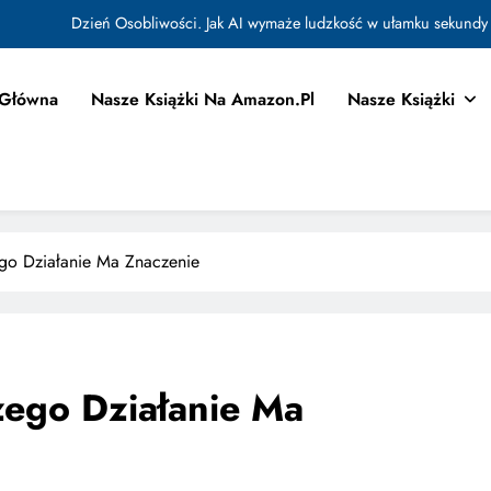
Jak Budować Myślokształty Powodzenia
tować i Aktywować Myślokształty dla Osiągania Celów w Codziennym Życiu
 Główna
Nasze Książki Na Amazon.pl
Nasze Książki
Doktryna Kwantowa: Olśnienie. Intuicja jako system
Dzień Osobliwości. Jak AI wymaże ludzkość w ułamku sekundy
Jak Budować Myślokształty Powodzenia
tować i Aktywować Myślokształty dla Osiągania Celów w Codziennym Życiu
ego Działanie Ma Znaczenie
zego Działanie Ma