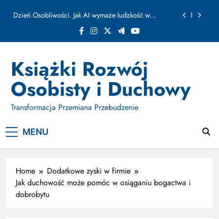
ułamku sekundy
Skip
Jak Budować Myślokształty Powodzenia
to
content
Jak Projektować i Aktywować Myślokształty dla
Osiągania Celów w Codziennym Życiu
Doktryna Kwantowa: Olśnienie. Intuicja jako system
Książki Rozwój
Dzień Osobliwości. Jak AI wymaże ludzkość w
Osobisty i Duchowy
ułamku sekundy
Jak Budować Myślokształty Powodzenia
Transformacja Przemiana Przebudzenie
Jak Projektować i Aktywować Myślokształty dla
Osiągania Celów w Codziennym Życiu
MENU
Home
Dodatkowe zyski w firmie
Jak duchowość może pomóc w osiąganiu bogactwa i
dobrobytu