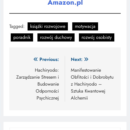
Amazon.pl
Tagged:
książki rozwojowe
motywacja
poradnik
rozwój duchowy
rozwój osobisty
Nawigacja
Previous:
Next:
wpisu
Hachiryodo:
Manifestowanie
Zarządzanie Stresem i
Obfitości i Dobrobytu
Budowanie
z Hachiryodo –
Odporności
Sztuka Kwantowej
Psychicznej
Alchemii