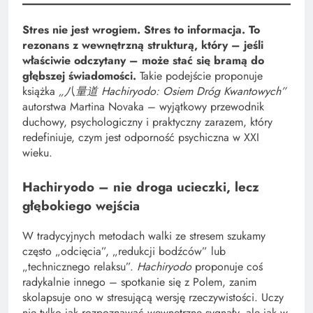
Stres nie jest wrogiem. Stres to informacja. To
rezonans z wewnętrzną strukturą, który – jeśli
właściwie odczytany – może stać się bramą do
głębszej świadomości.
Takie podejście proponuje
książka
„八量道 Hachiryodo: Osiem Dróg Kwantowych”
autorstwa Martina Novaka – wyjątkowy przewodnik
duchowy, psychologiczny i praktyczny zarazem, który
redefiniuje, czym jest odporność psychiczna w XXI
wieku.
Hachiryodo – nie droga ucieczki, lecz
głębokiego wejścia
W tradycyjnych metodach walki ze stresem szukamy
często „odcięcia”, „redukcji bodźców” lub
„technicznego relaksu”.
Hachiryodo
proponuje coś
radykalnie innego – spotkanie się z Polem, zanim
skolapsuje ono w stresującą wersję rzeczywistości. Uczy
nie tylko jak rozpoznawać wewnętrzne sygnały, ale jak w