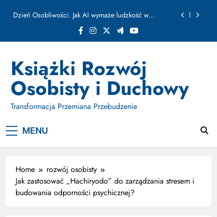
ułamku sekundy
Skip
Jak Budować Myślokształty Powodzenia
to
content
Jak Projektować i Aktywować Myślokształty dla
Osiągania Celów w Codziennym Życiu
Doktryna Kwantowa: Olśnienie. Intuicja jako system
Książki Rozwój
Dzień Osobliwości. Jak AI wymaże ludzkość w
Osobisty i Duchowy
ułamku sekundy
Jak Budować Myślokształty Powodzenia
Transformacja Przemiana Przebudzenie
Jak Projektować i Aktywować Myślokształty dla
Osiągania Celów w Codziennym Życiu
MENU
Home
rozwój osobisty
Jak zastosować „Hachiryodo” do zarządzania stresem i
budowania odporności psychicznej?