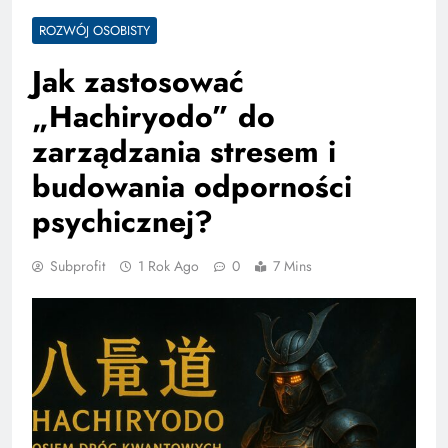
ROZWÓJ OSOBISTY
Jak zastosować
„Hachiryodo” do
zarządzania stresem i
budowania odporności
psychicznej?
Subprofit
1 Rok Ago
0
7 Mins