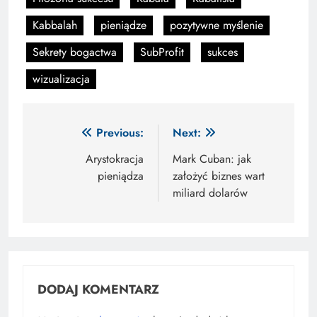
Kabbalah
pieniądze
pozytywne myślenie
Sekrety bogactwa
SubProfit
sukces
wizualizacja
Nawigacja
Previous:
Next:
wpisu
Arystokracja
Mark Cuban: jak
pieniądza
założyć biznes wart
miliard dolarów
DODAJ KOMENTARZ