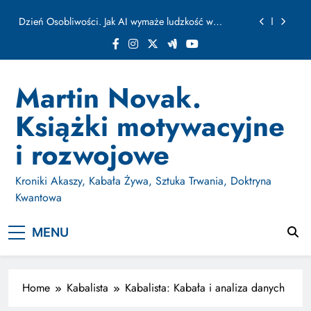
ułamku sekundy
Skip
Jak Budować Myślokształty Powodzenia
to
content
Jak Projektować i Aktywować Myślokształty dla
Osiągania Celów w Codziennym Życiu
Doktryna Kwantowa: Olśnienie. Intuicja jako system
Martin Novak.
Dzień Osobliwości. Jak AI wymaże ludzkość w
Książki motywacyjne
ułamku sekundy
Jak Budować Myślokształty Powodzenia
i rozwojowe
Jak Projektować i Aktywować Myślokształty dla
Osiągania Celów w Codziennym Życiu
Kroniki Akaszy, Kabała Żywa, Sztuka Trwania, Doktryna
Kwantowa
MENU
Home
Kabalista
Kabalista: Kabała i analiza danych