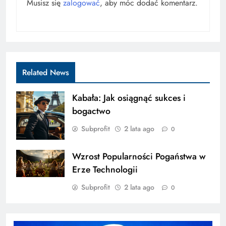
Musisz się
zalogować
, aby móc dodać komentarz.
Related News
Kabała: Jak osiągnąć sukces i
bogactwo
Subprofit
2 lata ago
0
Wzrost Popularności Pogaństwa w
Erze Technologii
Subprofit
2 lata ago
0