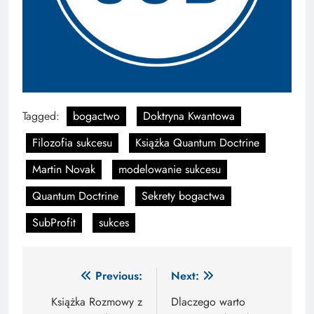
Tagged:
bogactwo
Doktryna Kwantowa
Filozofia sukcesu
Książka Quantum Doctrine
Martin Novak
modelowanie sukcesu
Quantum Doctrine
Sekrety bogactwa
SubProfit
sukces
Nawigacja
Previous:
Next:
wpisu
Książka Rozmowy z
Dlaczego warto