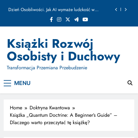
ułamku sekundy
Skip
Jak Budować Myślokształty Powodzenia
to
content
Jak Projektować i Aktywować Myślokształty dla
Osiągania Celów w Codziennym Życiu
Doktryna Kwantowa: Olśnienie. Intuicja jako system
Książki Rozwój
Dzień Osobliwości. Jak AI wymaże ludzkość w
Osobisty i Duchowy
ułamku sekundy
Jak Budować Myślokształty Powodzenia
Transformacja Przemiana Przebudzenie
Jak Projektować i Aktywować Myślokształty dla
Osiągania Celów w Codziennym Życiu
MENU
Home
Doktryna Kwantowa
Książka „Quantum Doctrine: A Beginner’s Guide” –
Dlaczego warto przeczytać tę książkę?