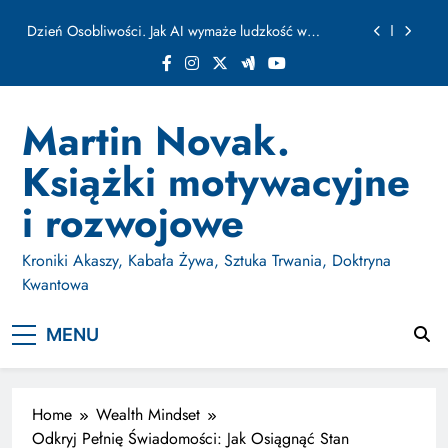
ułamku sekundy
Skip
Jak Budować Myślokształty Powodzenia
to
content
Jak Projektować i Aktywować Myślokształty dla
Osiągania Celów w Codziennym Życiu
Doktryna Kwantowa: Olśnienie. Intuicja jako system
Martin Novak.
Dzień Osobliwości. Jak AI wymaże ludzkość w
Książki motywacyjne
ułamku sekundy
Jak Budować Myślokształty Powodzenia
i rozwojowe
Jak Projektować i Aktywować Myślokształty dla
Osiągania Celów w Codziennym Życiu
Kroniki Akaszy, Kabała Żywa, Sztuka Trwania, Doktryna
Kwantowa
MENU
Home
Wealth Mindset
Odkryj Pełnię Świadomości: Jak Osiągnąć Stan