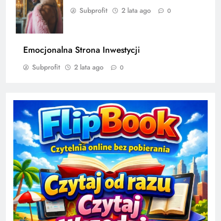
Subprofit
2 lata ago
0
Emocjonalna Strona Inwestycji
Subprofit
2 lata ago
0