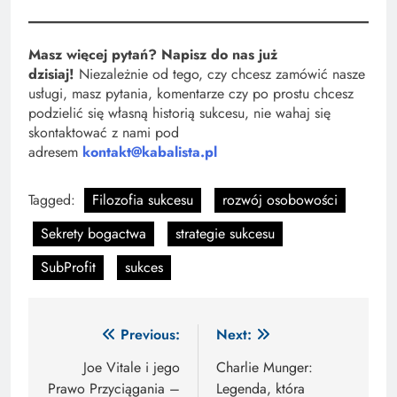
Masz więcej pytań? Napisz do nas już
dzisiaj!
Niezależnie od tego, czy chcesz zamówić nasze
usługi, masz pytania, komentarze czy po prostu chcesz
podzielić się własną historią sukcesu, nie wahaj się
skontaktować z nami pod
adresem
kontakt@kabalista.pl
Tagged:
Filozofia sukcesu
rozwój osobowości
Sekrety bogactwa
strategie sukcesu
SubProfit
sukces
Nawigacja
Previous:
Next:
wpisu
Joe Vitale i jego
Charlie Munger:
Prawo Przyciągania –
Legenda, która